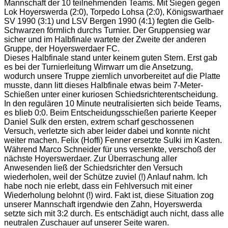
Mannschaft der 10 teilnehmenden Teams. Mit Siegen gegen
Lok Hoyerswerda (2:0), Torpedo Lohsa (2:0), Königswarthaer
SV 1990 (3:1) und LSV Bergen 1990 (4:1) fegten die Gelb-
Schwarzen förmlich durchs Turnier. Der Gruppensieg war
sicher und im Halbfinale wartete der Zweite der anderen
Gruppe, der Hoyerswerdaer FC.
Dieses Halbfinale stand unter keinem guten Stern. Erst gab
es bei der Turnierleitung Wirrwarr um die Ansetzung,
wodurch unsere Truppe ziemlich unvorbereitet auf die Platte
musste, dann litt dieses Halbfinale etwas beim 7-Meter-
Schießen unter einer kuriosen Schiedsrichterentscheidung.
In den regulären 10 Minute neutralisierten sich beide Teams,
es blieb 0:0. Beim Entscheidungsschießen parierte Keeper
Daniel Sulk den ersten, extrem scharf geschossenen
Versuch, verletzte sich aber leider dabei und konnte nicht
weiter machen. Felix (Hoffi) Fenner ersetzte Sulki im Kasten.
Während Marco Schneider für uns versenkte, verschoß der
nächste Hoyerswerdaer. Zur Überraschung aller
Anwesenden ließ der Schiedsrichter den Versuch
wiederholen, weil der Schütze zuviel (!) Anlauf nahm. Ich
habe noch nie erlebt, dass ein Fehlversuch mit einer
Wiederholung belohnt (!) wird. Fakt ist, diese Situation zog
unserer Mannschaft irgendwie den Zahn, Hoyerswerda
setzte sich mit 3:2 durch. Es entschädigt auch nicht, dass alle
neutralen Zuschauer auf unserer Seite waren.