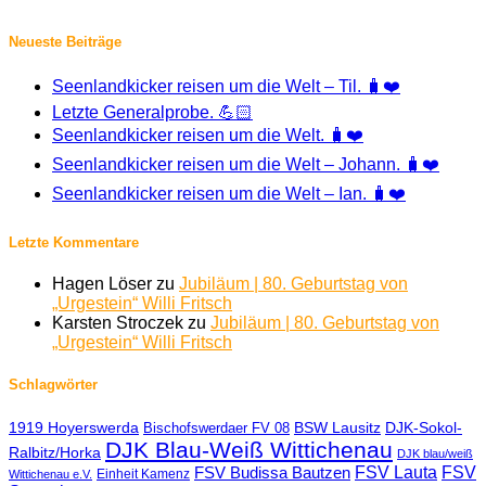
Neueste Beiträge
Seenlandkicker reisen um die Welt – Til. 🧳❤️
Letzte Generalprobe. 💪🏻
Seenlandkicker reisen um die Welt. 🧳❤️
Seenlandkicker reisen um die Welt – Johann. 🧳❤️
Seenlandkicker reisen um die Welt – Ian. 🧳❤️
Letzte Kommentare
Hagen Löser
zu
Jubiläum | 80. Geburtstag von
„Urgestein“ Willi Fritsch
Karsten Stroczek
zu
Jubiläum | 80. Geburtstag von
„Urgestein“ Willi Fritsch
Schlagwörter
1919 Hoyerswerda
BSW Lausitz
DJK-Sokol-
Bischofswerdaer FV 08
DJK Blau-Weiß Wittichenau
Ralbitz/Horka
DJK blau/weiß
FSV Lauta
FSV
FSV Budissa Bautzen
Einheit Kamenz
Wittichenau e.V.