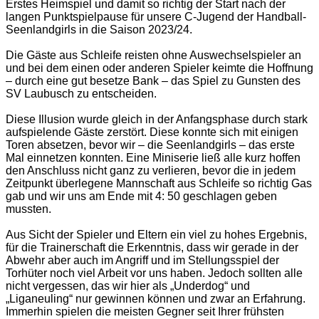
Erstes Heimspiel und damit so richtig der Start nach der
langen Punktspielpause für unsere C-Jugend der Handball-
Seenlandgirls in die Saison 2023/24.
Die Gäste aus Schleife reisten ohne Auswechselspieler an
und bei dem einen oder anderen Spieler keimte die Hoffnung
– durch
eine gut besetze Bank – das Spiel zu Gunsten des
SV Laubusch zu entscheiden.
Diese Illusion wurde gleich in der Anfangsphase durch stark
aufspielende Gäste zerstört. Diese konnte sich mit einigen
Toren absetzen, bevor wir – die Seenlandgirls – das erste
Mal einnetzen konnten. Eine Miniserie ließ alle kurz hoffen
den Anschluss nicht ganz zu verlieren, bevor die in jedem
Zeitpunkt überlegene Mannschaft aus Schleife so richtig Gas
gab und wir uns am Ende mit 4: 50 geschlagen geben
mussten.
Aus Sicht der Spieler und Eltern ein viel zu hohes Ergebnis,
für die Trainerschaft die Erkenntnis, dass wir gerade in der
Abwehr aber auch im Angriff und im Stellungsspiel der
Torhüter noch viel Arbeit vor uns haben. Jedoch sollten alle
nicht vergessen, das wir hier als „Underdog“ und
„Liganeuling“ nur gewinnen können und zwar an Erfahrung.
Immerhin spielen die meisten Gegner seit Ihrer frühsten