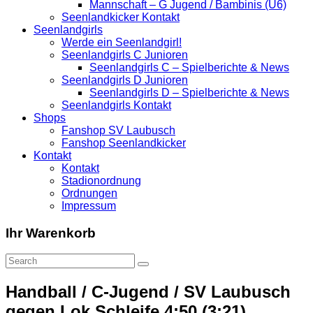
Mannschaft – G Jugend / Bambinis (U6)
Seenlandkicker Kontakt
Seenlandgirls
Werde ein Seenlandgirl!
Seenlandgirls C Junioren
Seenlandgirls C – Spielberichte & News
Seenlandgirls D Junioren
Seenlandgirls D – Spielberichte & News
Seenlandgirls Kontakt
Shops
Fanshop SV Laubusch
Fanshop Seenlandkicker
Kontakt
Kontakt
Stadionordnung
Ordnungen
Impressum
Ihr Warenkorb
Handball / C-Jugend / SV Laubusch
gegen Lok Schleife 4:50 (3:21)