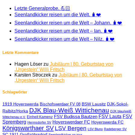
Letzte Generalprobe. 💪🏻
Seenlandkicker reisen um die Welt. 🧳❤️
Seenlandkicker reisen um die Welt – Johann. 🧳❤️
Seenlandkicker reisen um die Welt – Ian. 🧳❤️
Seenlandkicker reisen um die Welt – Nilz. 🧳❤️
Letzte Kommentare
Hagen Löser
zu
Jubiläum | 80. Geburtstag von
„Urgestein“ Willi Fritsch
Karsten Stroczek
zu
Jubiläum | 80. Geburtstag von
„Urgestein“ Willi Fritsch
Schlagwörter
1919 Hoyerswerda
BSW Lausitz
DJK-Sokol-
Bischofswerdaer FV 08
DJK Blau-Weiß Wittichenau
Ralbitz/Horka
DJK blau/weiß
FSV Lauta
FSV
FSV Budissa Bautzen
Einheit Kamenz
Wittichenau e.V.
Spremberg
Hoyerswerdaer FC
Hoyerswerda FC
Hermsdorfer SV
Königswarthaer SV
LSV Bergen
LSV Bluno
Radeberger SV
SC 1911 Großröhrsdorf
Seenlandkicker on tour