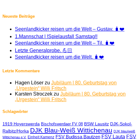
Neueste Beiträge
Seenlandkicker reisen um die Welt – Gustav. 🧳❤️
1.Mannschat | !Spielausfall Samstag!!
Seenlandkicker reisen um die Welt – Til. 🧳❤️
Letzte Generalprobe. 💪🏻
Seenlandkicker reisen um die Welt. 🧳❤️
Letzte Kommentare
Hagen Löser
zu
Jubiläum | 80. Geburtstag von
„Urgestein“ Willi Fritsch
Karsten Stroczek
zu
Jubiläum | 80. Geburtstag von
„Urgestein“ Willi Fritsch
Schlagwörter
1919 Hoyerswerda
BSW Lausitz
DJK-Sokol-
Bischofswerdaer FV 08
DJK Blau-Weiß Wittichenau
Ralbitz/Horka
DJK blau/weiß
FSV Lauta
FSV
FSV Budissa Bautzen
Einheit Kamenz
Wittichenau e.V.