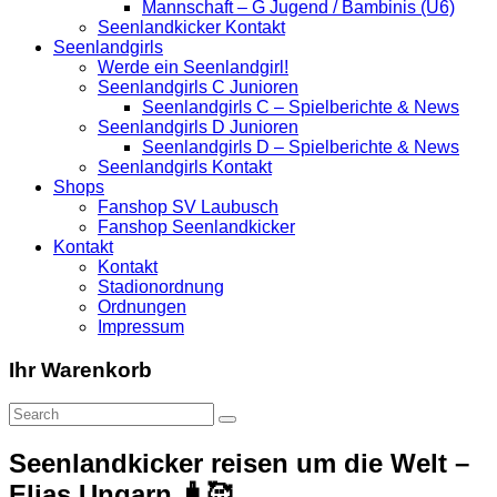
Mannschaft – G Jugend / Bambinis (U6)
Seenlandkicker Kontakt
Seenlandgirls
Werde ein Seenlandgirl!
Seenlandgirls C Junioren
Seenlandgirls C – Spielberichte & News
Seenlandgirls D Junioren
Seenlandgirls D – Spielberichte & News
Seenlandgirls Kontakt
Shops
Fanshop SV Laubusch
Fanshop Seenlandkicker
Kontakt
Kontakt
Stadionordnung
Ordnungen
Impressum
Ihr Warenkorb
Seenlandkicker reisen um die Welt –
Elias Ungarn.🧳🥰