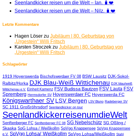
Seenlandkicker reisen um die Welt – Ian. 🧳❤️
Seenlandkicker reisen um die Welt – Nilz. 🧳❤️
Letzte Kommentare
Hagen Löser
zu
Jubiläum | 80. Geburtstag von
„Urgestein“ Willi Fritsch
Karsten Stroczek
zu
Jubiläum | 80. Geburtstag von
„Urgestein“ Willi Fritsch
Schlagwörter
1919 Hoyerswerda
BSW Lausitz
DJK-Sokol-
Bischofswerdaer FV 08
DJK Blau-Weiß Wittichenau
Ralbitz/Horka
DJK blau/weiß
FSV Lauta
FSV
FSV Budissa Bautzen
Einheit Kamenz
Wittichenau e.V.
Spremberg
Hoyerswerdaer FC
Hoyerswerda FC
Hermsdorfer SV
Königswarthaer SV
LSV Bergen
LSV Bluno
Radeberger SV
SC 1911 Großröhrsdorf
Seenlandkicker on tour
SeenlandkickerreisenumdieWelt
SG Nebelschütz
SG Oßling /
Senftenberger FC
Senftenberger FC 08
Skaska
SpG Lohsa / Weißkollm
SpVgg Knappensee
SpVgg Knappensee
SpVgg Lohsa/ Weißkollm
SpVgg Lohsa/Weißkollm
e.V.
Stahl