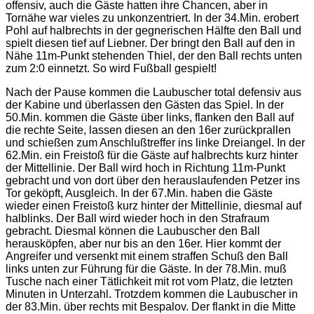
offensiv, auch die Gäste hatten ihre Chancen, aber in
Tornähe war vieles zu unkonzentriert. In der 34.Min. erobert
Pohl auf halbrechts in der gegnerischen Hälfte den Ball und
spielt diesen tief auf Liebner. Der bringt den Ball auf den in
Nähe 11m-Punkt stehenden Thiel, der den Ball rechts unten
zum 2:0 einnetzt. So wird Fußball gespielt!
Nach der Pause kommen die Laubuscher total defensiv aus
der Kabine und überlassen den Gästen das Spiel. In der
50.Min. kommen die Gäste über links, flanken den Ball auf
die rechte Seite, lassen diesen an den 16er zurückprallen
und schießen zum Anschlußtreffer ins linke Dreiangel. In der
62.Min. ein Freistoß für die Gäste auf halbrechts kurz hinter
der Mittellinie. Der Ball wird hoch in Richtung 11m-Punkt
gebracht und von dort über den herauslaufenden Petzer ins
Tor geköpft, Ausgleich. In der 67.Min. haben die Gäste
wieder einen Freistoß kurz hinter der Mittellinie, diesmal auf
halblinks. Der Ball wird wieder hoch in den Strafraum
gebracht. Diesmal können die Laubuscher den Ball
herausköpfen, aber nur bis an den 16er. Hier kommt der
Angreifer und versenkt mit einem straffen Schuß den Ball
links unten zur Führung für die Gäste. In der 78.Min. muß
Tusche nach einer Tätlichkeit mit rot vom Platz, die letzten
Minuten in Unterzahl. Trotzdem kommen die Laubuscher in
der 83.Min. über rechts mit Bespalov. Der flankt in die Mitte