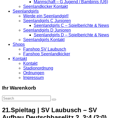
Mannschaft – G Jugend / Bambinis (U6)
Seenlandkicker Kontakt
Seenlandgirls
Werde ein Seenlandgirl!
Seenlandgirls C Junioren
Seenlandgirls C – Spielberichte & News
Seenlandgirls D Junioren
Seenlandgirls D – Spielberichte & News
Seenlandgirls Kontakt
Shops
Fanshop SV Laubusch
Fanshop Seenlandkicker
Kontakt
Kontakt
Stadionordnung
Ordnungen
Impressum
Ihr Warenkorb
21.Spieltag | SV Laubusch – SV
Aufbau Deutschbaselitz 2. 3:4 (2:0)