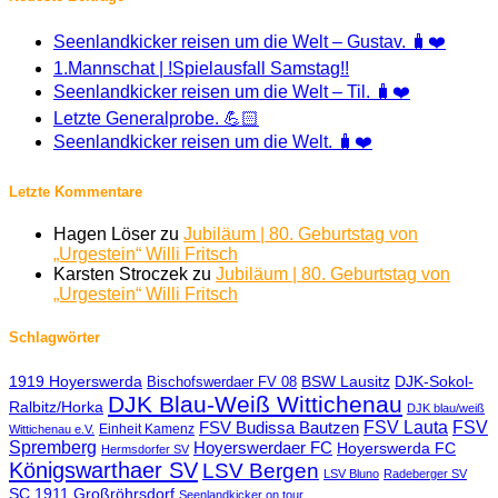
Seenlandkicker reisen um die Welt – Gustav. 🧳❤️
1.Mannschat | !Spielausfall Samstag!!
Seenlandkicker reisen um die Welt – Til. 🧳❤️
Letzte Generalprobe. 💪🏻
Seenlandkicker reisen um die Welt. 🧳❤️
Letzte Kommentare
Hagen Löser
zu
Jubiläum | 80. Geburtstag von
„Urgestein“ Willi Fritsch
Karsten Stroczek
zu
Jubiläum | 80. Geburtstag von
„Urgestein“ Willi Fritsch
Schlagwörter
1919 Hoyerswerda
BSW Lausitz
DJK-Sokol-
Bischofswerdaer FV 08
DJK Blau-Weiß Wittichenau
Ralbitz/Horka
DJK blau/weiß
FSV Lauta
FSV
FSV Budissa Bautzen
Einheit Kamenz
Wittichenau e.V.
Spremberg
Hoyerswerdaer FC
Hoyerswerda FC
Hermsdorfer SV
Königswarthaer SV
LSV Bergen
LSV Bluno
Radeberger SV
SC 1911 Großröhrsdorf
Seenlandkicker on tour