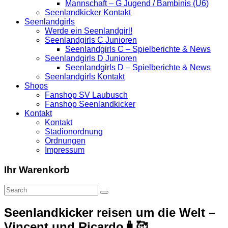
Mannschaft – G Jugend / Bambinis (U6)
Seenlandkicker Kontakt
Seenlandgirls
Werde ein Seenlandgirl!
Seenlandgirls C Junioren
Seenlandgirls C – Spielberichte & News
Seenlandgirls D Junioren
Seenlandgirls D – Spielberichte & News
Seenlandgirls Kontakt
Shops
Fanshop SV Laubusch
Fanshop Seenlandkicker
Kontakt
Kontakt
Stadionordnung
Ordnungen
Impressum
Ihr Warenkorb
Seenlandkicker reisen um die Welt –
Vincent und Ricardo🧳🥰