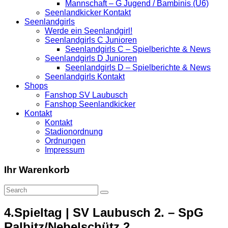
Mannschaft – G Jugend / Bambinis (U6)
Seenlandkicker Kontakt
Seenlandgirls
Werde ein Seenlandgirl!
Seenlandgirls C Junioren
Seenlandgirls C – Spielberichte & News
Seenlandgirls D Junioren
Seenlandgirls D – Spielberichte & News
Seenlandgirls Kontakt
Shops
Fanshop SV Laubusch
Fanshop Seenlandkicker
Kontakt
Kontakt
Stadionordnung
Ordnungen
Impressum
Ihr Warenkorb
4.Spieltag | SV Laubusch 2. – SpG
Ralbitz/Nebelschütz 2.