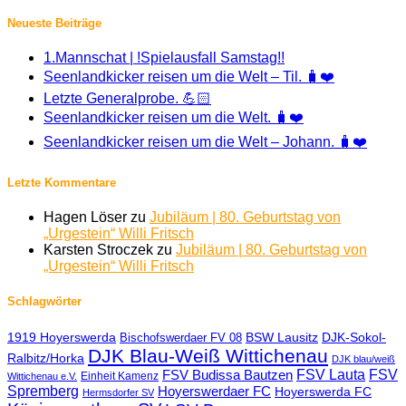
Neueste Beiträge
1.Mannschat | !Spielausfall Samstag!!
Seenlandkicker reisen um die Welt – Til. 🧳❤️
Letzte Generalprobe. 💪🏻
Seenlandkicker reisen um die Welt. 🧳❤️
Seenlandkicker reisen um die Welt – Johann. 🧳❤️
Letzte Kommentare
Hagen Löser
zu
Jubiläum | 80. Geburtstag von
„Urgestein“ Willi Fritsch
Karsten Stroczek
zu
Jubiläum | 80. Geburtstag von
„Urgestein“ Willi Fritsch
Schlagwörter
1919 Hoyerswerda
BSW Lausitz
DJK-Sokol-
Bischofswerdaer FV 08
DJK Blau-Weiß Wittichenau
Ralbitz/Horka
DJK blau/weiß
FSV Lauta
FSV
FSV Budissa Bautzen
Einheit Kamenz
Wittichenau e.V.
Spremberg
Hoyerswerdaer FC
Hoyerswerda FC
Hermsdorfer SV