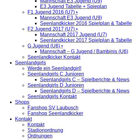
Mannschaft E3 Jugend (U9)
E3 Jugend Tabelle + Spieplan
F1 Jugend 2016 (U7) •
Mannschaft E3 Jugend (U9)
Seenlandkicker 2016 Spielplan & Tabelle
F2 Jugend 2017 (U7) •
Mannschaft 2017 Jugend (U7)
Seenlandkicker 2017 Spielplan & Tabelle
G Jugend (U6) •
Mannschaft – G Jugend / Bambinis (U6)
Seenlandkicker Kontakt
Seenlandgirls
Werde ein Seenlandgirl!
Seenlandgirls C Junioren
Seenlandgirls C – Spielberichte & News
Seenlandgirls D Junioren
Seenlandgirls D – Spielberichte & News
Seenlandgirls Kontakt
Shops
Fanshop SV Laubusch
Fanshop Seenlandkicker
Kontakt
Kontakt
Stadionordnung
Ordnungen