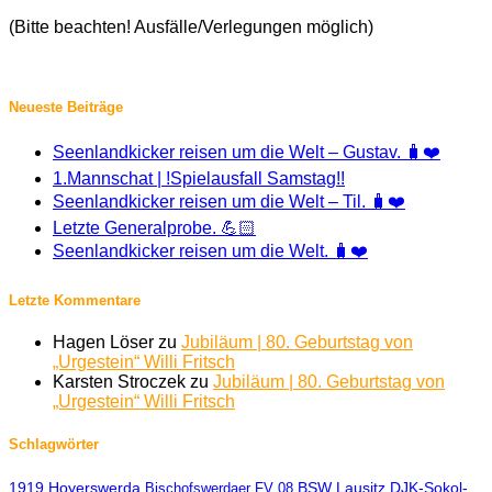
(Bitte beachten! Ausfälle/Verlegungen möglich)
Neueste Beiträge
Seenlandkicker reisen um die Welt – Gustav. 🧳❤️
1.Mannschat | !Spielausfall Samstag!!
Seenlandkicker reisen um die Welt – Til. 🧳❤️
Letzte Generalprobe. 💪🏻
Seenlandkicker reisen um die Welt. 🧳❤️
Letzte Kommentare
Hagen Löser
zu
Jubiläum | 80. Geburtstag von
„Urgestein“ Willi Fritsch
Karsten Stroczek
zu
Jubiläum | 80. Geburtstag von
„Urgestein“ Willi Fritsch
Schlagwörter
1919 Hoyerswerda
BSW Lausitz
DJK-Sokol-
Bischofswerdaer FV 08