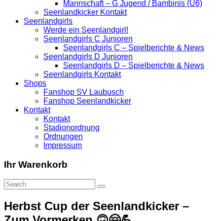
Mannschaft – G Jugend / Bambinis (U6)
Seenlandkicker Kontakt
Seenlandgirls
Werde ein Seenlandgirl!
Seenlandgirls C Junioren
Seenlandgirls C – Spielberichte & News
Seenlandgirls D Junioren
Seenlandgirls D – Spielberichte & News
Seenlandgirls Kontakt
Shops
Fanshop SV Laubusch
Fanshop Seenlandkicker
Kontakt
Kontakt
Stadionordnung
Ordnungen
Impressum
Ihr Warenkorb
Herbst Cup der Seenlandkicker –
Zum Vormerken 🙃🤗💪