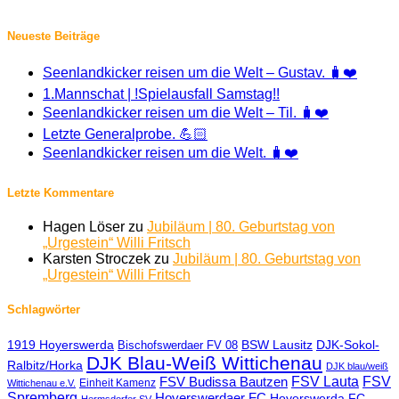
Neueste Beiträge
Seenlandkicker reisen um die Welt – Gustav. 🧳❤️
1.Mannschat | !Spielausfall Samstag!!
Seenlandkicker reisen um die Welt – Til. 🧳❤️
Letzte Generalprobe. 💪🏻
Seenlandkicker reisen um die Welt. 🧳❤️
Letzte Kommentare
Hagen Löser
zu
Jubiläum | 80. Geburtstag von
„Urgestein“ Willi Fritsch
Karsten Stroczek
zu
Jubiläum | 80. Geburtstag von
„Urgestein“ Willi Fritsch
Schlagwörter
1919 Hoyerswerda
BSW Lausitz
DJK-Sokol-
Bischofswerdaer FV 08
DJK Blau-Weiß Wittichenau
Ralbitz/Horka
DJK blau/weiß
FSV Lauta
FSV
FSV Budissa Bautzen
Einheit Kamenz
Wittichenau e.V.
Spremberg
Hoyerswerdaer FC
Hoyerswerda FC
Hermsdorfer SV