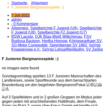
Startseite
Allgemein
F Junioren Bergmannsspiele :-)
7 Juli 2022
admin
- 0 Kommentare
Allgemein
,
Spielberichte F Jugend (U6)
,
Spielberichte
F Jugend (U8)
,
Spielberichte F2 Jugend (U7)
BSW Lausitz
,
DJK Blau-Weiß Wittichenau
,
FSV
Budissa Bautzen
,
Hertha Hornow
,
Königswarthaer SV
,
SG Motor Cunewalde
,
Spremberger SV 1862
,
SpVgg
Knappensee e.V.
,
SpVgg Lohsa/Weißkollm
,
SV Zeißig
F Junioren Bergmannsspiele :-)
no images were found
Sonntagvormittag spielten 13 F Junioren Mannschaften des
Landkreises, sowie Sportfreunde aus dem benachbarten
Brandenburg um den begehrten BergmannsPokal
Auf 3 Spielfeldern und in 2 großen Gruppen im Modus jeder
gegen jeden mit anschließenden Halbfinals, dem Finale,
Spiel um Platz 3. sowie über Kreuz Spiele erkämpfte sich