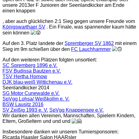
unsere 2013er F Junioren der Seenlandkicker am Ende
einen knappen
, aber auch glücklichen 2:1 Sieg gegen unsere Freunde vom
Königswarthaer SV
. Ein Finale, was spannender kaum hätte
sein können
Auf den 3. Platz landete der
Spremberger SV 1862
mit einem
Sieg im 9m schießen über den
FC Lauchhammer
Auf den weiteren Plätzen folgten unsortiert:
SC Spremberg 1896 e.V.
FSV Budissa Bautzen e.V.
TSV Hertha Hornow
DJK blau-weiß Wittichenau e.V.
Seenlandkicker 2014
SG Motor Cunewalde e.V.
SpVgg Lohsa/ Weißkollm e. V.
BSW Lausitz 2016
SV Zeißig 1993 e. V.
SpVgg Knappensee e.V.
Wir danken allen Vereinen, Mannschaften, Spielern Kindern,
Eltern, Großeltern und und und
Insbesondere danken wir unseren Turniersponsoren:
Ricarda Haasler Salon HAARsler