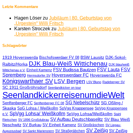
Letzte Kommentare
Hagen Löser
zu
Jubiläum | 80. Geburtstag von
„Urgestein“ Willi Fritsch
Karsten Stroczek
zu
Jubiläum | 80. Geburtstag von
„Urgestein“ Willi Fritsch
Schlagwörter
1919 Hoyerswerda
BSW Lausitz
DJK-Sokol-
Bischofswerdaer FV 08
DJK Blau-Weiß Wittichenau
Ralbitz/Horka
DJK blau/weiß
FSV Lauta
FSV
FSV Budissa Bautzen
Einheit Kamenz
Wittichenau e.V.
Spremberg
Hoyerswerdaer FC
Hoyerswerda FC
Hermsdorfer SV
Königswarthaer SV
LSV Bergen
LSV Bluno
Radeberger SV
SC 1911 Großröhrsdorf
Seenlandkicker on tour
SeenlandkickerreisenumdieWelt
SG Nebelschütz
SG Oßling /
Senftenberger FC
Senftenberger FC 08
Skaska
SpG Lohsa / Weißkollm
SpVgg Knappensee
SpVgg Knappensee
SpVgg Lohsa/ Weißkollm
SpVgg Lohsa/Weißkollm
e.V.
Stahl
SV Aufbau Deutschbaselitz
SV Blau Weiß
Rietschen
SV 1896 Großdubrau
Neschwitz
SV Burkau
SV Einheit Kamenz
SV Großräschen
SV Liegau-
SV Zeißig
SV Zeißig
SV Straßgräbchen
Augustusbad
SV Sankt Marienstern