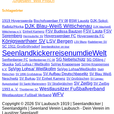
„Urgestein“ Willi Fritsch
Schlagwörter
1919 Hoyerswerda
BSW Lausitz
DJK-Sokol-
Bischofswerdaer FV 08
DJK Blau-Weiß Wittichenau
Ralbitz/Horka
DJK blau/weiß
FSV Lauta
FSV
FSV Budissa Bautzen
Einheit Kamenz
Wittichenau e.V.
Spremberg
Hoyerswerdaer FC
Hoyerswerda FC
Hermsdorfer SV
Königswarthaer SV
LSV Bergen
LSV Bluno
Radeberger SV
SC 1911 Großröhrsdorf
Seenlandkicker on tour
SeenlandkickerreisenumdieWelt
SG Nebelschütz
SG Oßling /
Senftenberger FC
Senftenberger FC 08
Skaska
SpG Lohsa / Weißkollm
SpVgg Knappensee
SpVgg Knappensee
SpVgg Lohsa/ Weißkollm
SpVgg Lohsa/Weißkollm
e.V.
Stahl
SV Aufbau Deutschbaselitz
SV Blau Weiß
Rietschen
SV 1896 Großdubrau
Neschwitz
SV Burkau
SV Einheit Kamenz
SV Großräschen
SV Liegau-
SV Zeißig
SV Zeißig
SV Straßgräbchen
Augustusbad
SV Sankt Marienstern
Westlausitzer Fußballverband
1993 e. V.
Thonberger SC
WFV
Westlausitzer Fußball Verband
Copyright © 2026 SV Laubusch 1919 | Seenlandkicker |
Seenlandgirls | Seenland Verein Laubusch - Dein Verein im
Lausitzer Seenland!