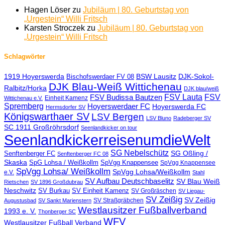
Hagen Löser
zu
Jubiläum | 80. Geburtstag von
„Urgestein“ Willi Fritsch
Karsten Stroczek
zu
Jubiläum | 80. Geburtstag von
„Urgestein“ Willi Fritsch
Schlagwörter
BSW Lausitz
DJK-Sokol-
1919 Hoyerswerda
Bischofswerdaer FV 08
DJK Blau-Weiß Wittichenau
Ralbitz/Horka
DJK blau/weiß
FSV Lauta
FSV
FSV Budissa Bautzen
Einheit Kamenz
Wittichenau e.V.
Spremberg
Hoyerswerdaer FC
Hoyerswerda FC
Hermsdorfer SV
Königswarthaer SV
LSV Bergen
LSV Bluno
Radeberger SV
SC 1911 Großröhrsdorf
Seenlandkicker on tour
SeenlandkickerreisenumdieWelt
SG Nebelschütz
SG Oßling /
Senftenberger FC
Senftenberger FC 08
Skaska
SpG Lohsa / Weißkollm
SpVgg Knappensee
SpVgg Knappensee
SpVgg Lohsa/ Weißkollm
SpVgg Lohsa/Weißkollm
e.V.
Stahl
SV Aufbau Deutschbaselitz
SV Blau Weiß
Rietschen
SV 1896 Großdubrau
Neschwitz
SV Einheit Kamenz
SV Burkau
SV Großräschen
SV Liegau-
SV Zeißig
SV Zeißig
SV Straßgräbchen
Augustusbad
SV Sankt Marienstern
Westlausitzer Fußballverband
1993 e. V.
Thonberger SC
WFV
Westlausitzer Fußball Verband