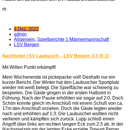
rh
4 Dez. 2022
admin
Allgemein
,
Spielberichte 1 Männermannschaft
LSV Bergen
Nachholer | SV Laubusch – LSV Bergen 3:3 (0:1)
Mit Willen Punkt erkämpft!
Mein Wochenende ist pickepacke voll! Deshalb nur ein
kurzer Bericht. Der Winter hat den Laubuscher Sportplatz
wieder mit weiß belegt. Die Spielfläche war schwierig zu
bespielen. Die Gäste gingen in der ersten Halbzeit in
Führung. Nach der Pause erhöhten sie sogar auf 2:0. Doch
Schön konnte gleich im Anschluß mit einem Schuß von ca.
17m den Anschluß erzielen. Doch die Gäste legten wieder
nach und erhöhten auf 1:3. Die Laubuscher wollten nicht
verlieren und kämpften sich zurück. Lupp schloß einen
Angriff über links am rechten langen Eck zum 2:3 ab. In der
Nachspielzeit mit der letzten Ecke erzielte Torwart Petzer