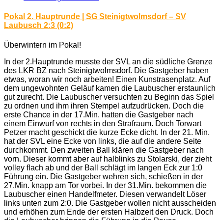
Pokal 2. Hauptrunde | SG Steinigtwolmsdorf – SV
Laubusch 2:3 (0:2)
Überwintern im Pokal!
In der 2.Hauptrunde musste der SVL an die südliche Grenze
des LKR BZ nach Steinigtwolmsdorf. Die Gastgeber haben
etwas, woran wir noch arbeiten! Einen Kunstrasenplatz. Auf
dem ungewohnten Geläuf kamen die Laubuscher erstaunlich
gut zurecht. Die Laubuscher versuchten zu Beginn das Spiel
zu ordnen und ihm ihren Stempel aufzudrücken. Doch die
erste Chance in der 17.Min. hatten die Gastgeber nach
einem Einwurf von rechts in den Strafraum. Doch Torwart
Petzer macht geschickt die kurze Ecke dicht. In der 21. Min.
hat der SVL eine Ecke von links, die auf die andere Seite
durchkommt. Den zweiten Ball klären die Gastgeber nach
vorn. Dieser kommt aber auf halblinks zu Stolarski, der zieht
volley flach ab und der Ball schlägt im langen Eck zur 1:0
Führung ein. Die Gastgeber wehren sich, schießen in der
27.Min. knapp am Tor vorbei. In der 31.Min. bekommen die
Laubuscher einen Handelfmeter. Diesen verwandelt Löser
links unten zum 2:0. Die Gastgeber wollen nicht ausscheiden
und erhöhen zum Ende der ersten Halbzeit den Druck. Doch