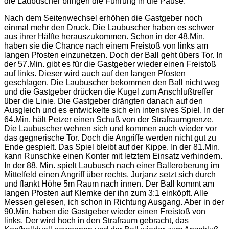
die Laubuscher bringen die Führung in die Pause.
Nach dem Seitenwechsel erhöhen die Gastgeber noch
einmal mehr den Druck. Die Laubuscher haben es schwer
aus ihrer Hälfte herauszukommen. Schon in der 48.Min.
haben sie die Chance nach einem Freistoß von links am
langen Pfosten einzunetzen. Doch der Ball geht übers Tor. In
der 57.Min. gibt es für die Gastgeber wieder einen Freistoß
auf links. Dieser wird auch auf den langen Pfosten
geschlagen. Die Laubuscher bekommen den Ball nicht weg
und die Gastgeber drücken die Kugel zum Anschlußtreffer
über die Linie. Die Gastgeber drängten danach auf den
Ausgleich und es entwickelte sich ein intensives Spiel. In der
64.Min. hält Petzer einen Schuß von der Strafraumgrenze.
Die Laubuscher wehren sich und kommen auch wieder vor
das gegnerische Tor. Doch die Angriffe werden nicht gut zu
Ende gespielt. Das Spiel bleibt auf der Kippe. In der 81.Min.
kann Runschke einen Konter mit letztem Einsatz verhindern.
In der 88. Min. spielt Laubusch nach einer Balleroberung im
Mittelfeld einen Angriff über rechts. Jurjanz setzt sich durch
und flankt Höhe 5m Raum nach innen. Der Ball kommt am
langen Pfosten auf Klemke der ihn zum 3:1 einköpft. Alle
Messen gelesen, ich schon in Richtung Ausgang. Aber in der
90.Min. haben die Gastgeber wieder einen Freistoß von
links. Der wird hoch in den Strafraum gebracht, das