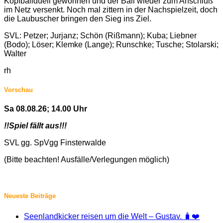
Kopfballduell gewonnen und der Ball wieder zum Anschluß
im Netz versenkt. Noch mal zittern in der Nachspielzeit, doch
die Laubuscher bringen den Sieg ins Ziel.
SVL: Petzer; Jurjanz; Schön (Rißmann); Kuba; Liebner
(Bodo); Löser; Klemke (Lange); Runschke; Tusche; Stolarski;
Walter
rh
Vorschau
Sa 08.08.26; 14.00 Uhr
!!Spiel fällt aus!!!
SVL gg. SpVgg Finsterwalde
(Bitte beachten! Ausfälle/Verlegungen möglich)
Neueste Beiträge
Seenlandkicker reisen um die Welt – Gustav. 🧳❤️