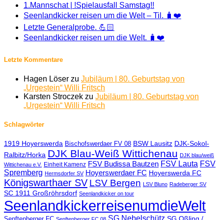
1.Mannschat | !Spielausfall Samstag!!
Seenlandkicker reisen um die Welt – Til. 🧳❤️
Letzte Generalprobe. 💪🏻
Seenlandkicker reisen um die Welt. 🧳❤️
Letzte Kommentare
Hagen Löser
zu
Jubiläum | 80. Geburtstag von
„Urgestein“ Willi Fritsch
Karsten Stroczek
zu
Jubiläum | 80. Geburtstag von
„Urgestein“ Willi Fritsch
Schlagwörter
1919 Hoyerswerda
BSW Lausitz
DJK-Sokol-
Bischofswerdaer FV 08
DJK Blau-Weiß Wittichenau
Ralbitz/Horka
DJK blau/weiß
FSV Lauta
FSV
FSV Budissa Bautzen
Einheit Kamenz
Wittichenau e.V.
Spremberg
Hoyerswerdaer FC
Hoyerswerda FC
Hermsdorfer SV
Königswarthaer SV
LSV Bergen
LSV Bluno
Radeberger SV
SC 1911 Großröhrsdorf
Seenlandkicker on tour
SeenlandkickerreisenumdieWelt
SG Nebelschütz
SG Oßling /
Senftenberger FC
Senftenberger FC 08