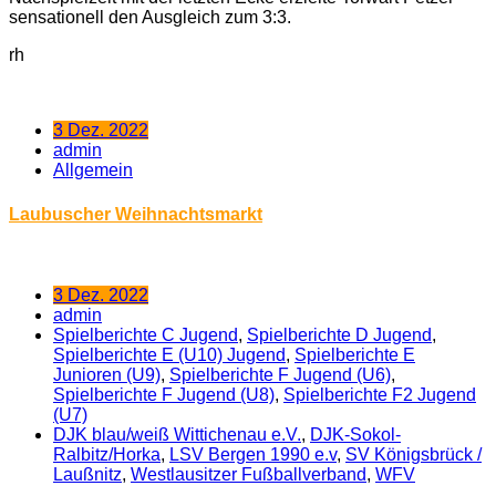
sensationell den Ausgleich zum 3:3.
rh
3 Dez. 2022
admin
Allgemein
Laubuscher Weihnachtsmarkt
3 Dez. 2022
admin
Spielberichte C Jugend
,
Spielberichte D Jugend
,
Spielberichte E (U10) Jugend
,
Spielberichte E
Junioren (U9)
,
Spielberichte F Jugend (U6)
,
Spielberichte F Jugend (U8)
,
Spielberichte F2 Jugend
(U7)
DJK blau/weiß Wittichenau e.V.
,
DJK-Sokol-
Ralbitz/Horka
,
LSV Bergen 1990 e.v
,
SV Königsbrück /​
Laußnitz
,
Westlausitzer Fußballverband
,
WFV