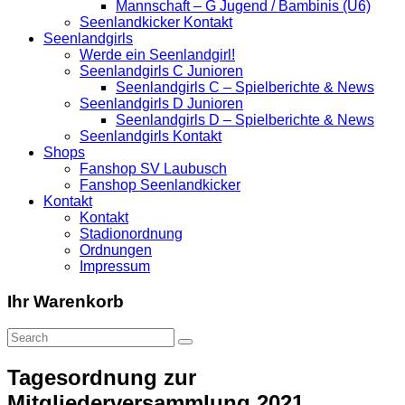
Mannschaft – G Jugend / Bambinis (U6)
Seenlandkicker Kontakt
Seenlandgirls
Werde ein Seenlandgirl!
Seenlandgirls C Junioren
Seenlandgirls C – Spielberichte & News
Seenlandgirls D Junioren
Seenlandgirls D – Spielberichte & News
Seenlandgirls Kontakt
Shops
Fanshop SV Laubusch
Fanshop Seenlandkicker
Kontakt
Kontakt
Stadionordnung
Ordnungen
Impressum
Ihr Warenkorb
Tagesordnung zur
Mitgliederversammlung 2021