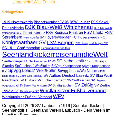
„Urgestein“ Willi Fritsch
Schlagwörter
1919 Hoyerswerda
BSW Lausitz
DJK-Sokol-
Bischofswerdaer FV 08
DJK Blau-Weiß Wittichenau
Ralbitz/Horka
DJK blau/weiß
FSV Lauta
FSV
FSV Budissa Bautzen
Einheit Kamenz
Wittichenau e.V.
Spremberg
Hoyerswerdaer FC
Hoyerswerda FC
Hermsdorfer SV
Königswarthaer SV
LSV Bergen
LSV Bluno
Radeberger SV
SC 1911 Großröhrsdorf
Seenlandkicker on tour
SeenlandkickerreisenumdieWelt
SG Nebelschütz
SG Oßling /
Senftenberger FC
Senftenberger FC 08
Skaska
SpG Lohsa / Weißkollm
SpVgg Knappensee
SpVgg Knappensee
SpVgg Lohsa/ Weißkollm
SpVgg Lohsa/Weißkollm
e.V.
Stahl
SV Aufbau Deutschbaselitz
SV Blau Weiß
Rietschen
SV 1896 Großdubrau
Neschwitz
SV Burkau
SV Einheit Kamenz
SV Großräschen
SV Liegau-
SV Zeißig
SV Zeißig
SV Straßgräbchen
Augustusbad
SV Sankt Marienstern
Westlausitzer Fußballverband
1993 e. V.
Thonberger SC
WFV
Westlausitzer Fußball Verband
Copyright © 2026 SV Laubusch 1919 | Seenlandkicker |
Seenlandgirls | Seenland Verein Laubusch - Dein Verein im
Lausitzer Seenland!