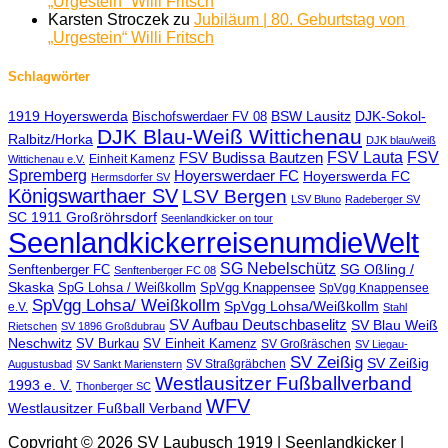
„Urgestein“ Willi Fritsch
Karsten Stroczek
zu
Jubiläum | 80. Geburtstag von
„Urgestein“ Willi Fritsch
Schlagwörter
1919 Hoyerswerda
BSW Lausitz
DJK-Sokol-
Bischofswerdaer FV 08
DJK Blau-Weiß Wittichenau
Ralbitz/Horka
DJK blau/weiß
FSV Lauta
FSV
FSV Budissa Bautzen
Einheit Kamenz
Wittichenau e.V.
Spremberg
Hoyerswerdaer FC
Hoyerswerda FC
Hermsdorfer SV
Königswarthaer SV
LSV Bergen
LSV Bluno
Radeberger SV
SC 1911 Großröhrsdorf
Seenlandkicker on tour
SeenlandkickerreisenumdieWelt
SG Nebelschütz
SG Oßling /
Senftenberger FC
Senftenberger FC 08
Skaska
SpG Lohsa / Weißkollm
SpVgg Knappensee
SpVgg Knappensee
SpVgg Lohsa/ Weißkollm
SpVgg Lohsa/Weißkollm
e.V.
Stahl
SV Aufbau Deutschbaselitz
SV Blau Weiß
Rietschen
SV 1896 Großdubrau
Neschwitz
SV Burkau
SV Einheit Kamenz
SV Großräschen
SV Liegau-
SV Zeißig
SV Zeißig
SV Straßgräbchen
Augustusbad
SV Sankt Marienstern
Westlausitzer Fußballverband
1993 e. V.
Thonberger SC
WFV
Westlausitzer Fußball Verband
Copyright © 2026 SV Laubusch 1919 | Seenlandkicker |