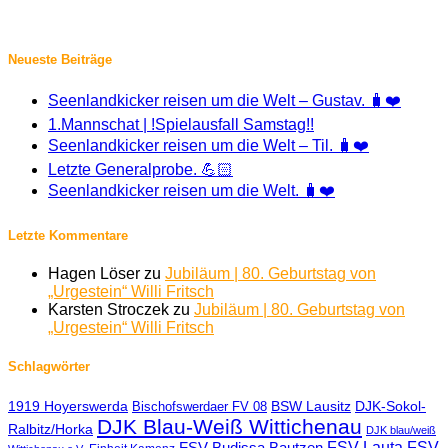
Neueste Beiträge
Seenlandkicker reisen um die Welt – Gustav. 🧳❤️
1.Mannschat | !Spielausfall Samstag!!
Seenlandkicker reisen um die Welt – Til. 🧳❤️
Letzte Generalprobe. 💪🏻
Seenlandkicker reisen um die Welt. 🧳❤️
Letzte Kommentare
Hagen Löser
zu
Jubiläum | 80. Geburtstag von
„Urgestein“ Willi Fritsch
Karsten Stroczek
zu
Jubiläum | 80. Geburtstag von
„Urgestein“ Willi Fritsch
Schlagwörter
1919 Hoyerswerda
BSW Lausitz
DJK-Sokol-
Bischofswerdaer FV 08
DJK Blau-Weiß Wittichenau
Ralbitz/Horka
DJK blau/weiß
FSV Lauta
FSV
FSV Budissa Bautzen