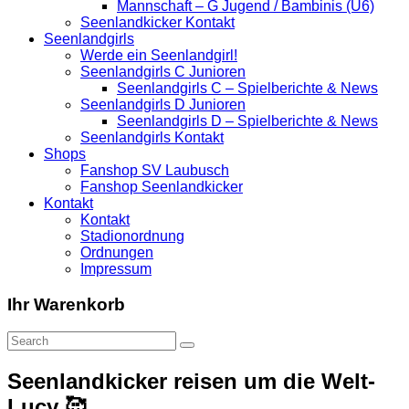
Mannschaft – G Jugend / Bambinis (U6)
Seenlandkicker Kontakt
Seenlandgirls
Werde ein Seenlandgirl!
Seenlandgirls C Junioren
Seenlandgirls C – Spielberichte & News
Seenlandgirls D Junioren
Seenlandgirls D – Spielberichte & News
Seenlandgirls Kontakt
Shops
Fanshop SV Laubusch
Fanshop Seenlandkicker
Kontakt
Kontakt
Stadionordnung
Ordnungen
Impressum
Ihr Warenkorb
Seenlandkicker reisen um die Welt-
Lucy 🥰