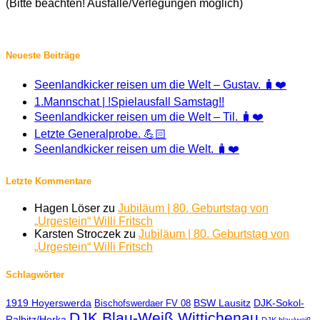
(Bitte beachten! Ausfälle/Verlegungen möglich)
Neueste Beiträge
Seenlandkicker reisen um die Welt – Gustav. 🧳❤️
1.Mannschat | !Spielausfall Samstag!!
Seenlandkicker reisen um die Welt – Til. 🧳❤️
Letzte Generalprobe. 💪🏻
Seenlandkicker reisen um die Welt. 🧳❤️
Letzte Kommentare
Hagen Löser
zu
Jubiläum | 80. Geburtstag von
„Urgestein“ Willi Fritsch
Karsten Stroczek
zu
Jubiläum | 80. Geburtstag von
„Urgestein“ Willi Fritsch
Schlagwörter
1919 Hoyerswerda
BSW Lausitz
DJK-Sokol-
Bischofswerdaer FV 08
DJK Blau-Weiß Wittichenau
Ralbitz/Horka
DJK blau/weiß