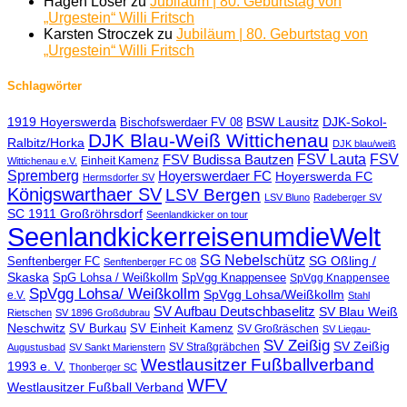
Hagen Löser
zu
Jubiläum | 80. Geburtstag von
„Urgestein“ Willi Fritsch
Karsten Stroczek
zu
Jubiläum | 80. Geburtstag von
„Urgestein“ Willi Fritsch
Schlagwörter
1919 Hoyerswerda
BSW Lausitz
DJK-Sokol-
Bischofswerdaer FV 08
DJK Blau-Weiß Wittichenau
Ralbitz/Horka
DJK blau/weiß
FSV Lauta
FSV
FSV Budissa Bautzen
Einheit Kamenz
Wittichenau e.V.
Spremberg
Hoyerswerdaer FC
Hoyerswerda FC
Hermsdorfer SV
Königswarthaer SV
LSV Bergen
LSV Bluno
Radeberger SV
SC 1911 Großröhrsdorf
Seenlandkicker on tour
SeenlandkickerreisenumdieWelt
SG Nebelschütz
SG Oßling /
Senftenberger FC
Senftenberger FC 08
Skaska
SpG Lohsa / Weißkollm
SpVgg Knappensee
SpVgg Knappensee
SpVgg Lohsa/ Weißkollm
SpVgg Lohsa/Weißkollm
e.V.
Stahl
SV Aufbau Deutschbaselitz
SV Blau Weiß
Rietschen
SV 1896 Großdubrau
Neschwitz
SV Burkau
SV Einheit Kamenz
SV Großräschen
SV Liegau-
SV Zeißig
SV Zeißig
SV Straßgräbchen
Augustusbad
SV Sankt Marienstern
Westlausitzer Fußballverband
1993 e. V.
Thonberger SC
WFV
Westlausitzer Fußball Verband