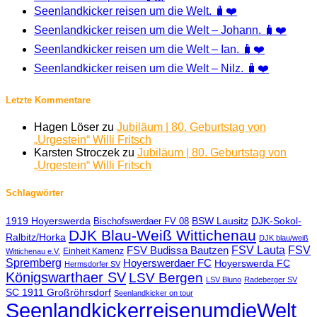
Seenlandkicker reisen um die Welt. 🧳❤️
Seenlandkicker reisen um die Welt – Johann. 🧳❤️
Seenlandkicker reisen um die Welt – Ian. 🧳❤️
Seenlandkicker reisen um die Welt – Nilz. 🧳❤️
Letzte Kommentare
Hagen Löser
zu
Jubiläum | 80. Geburtstag von
„Urgestein“ Willi Fritsch
Karsten Stroczek
zu
Jubiläum | 80. Geburtstag von
„Urgestein“ Willi Fritsch
Schlagwörter
1919 Hoyerswerda
BSW Lausitz
DJK-Sokol-
Bischofswerdaer FV 08
DJK Blau-Weiß Wittichenau
Ralbitz/Horka
DJK blau/weiß
FSV Lauta
FSV
FSV Budissa Bautzen
Einheit Kamenz
Wittichenau e.V.
Spremberg
Hoyerswerdaer FC
Hoyerswerda FC
Hermsdorfer SV
Königswarthaer SV
LSV Bergen
LSV Bluno
Radeberger SV
SC 1911 Großröhrsdorf
Seenlandkicker on tour
SeenlandkickerreisenumdieWelt