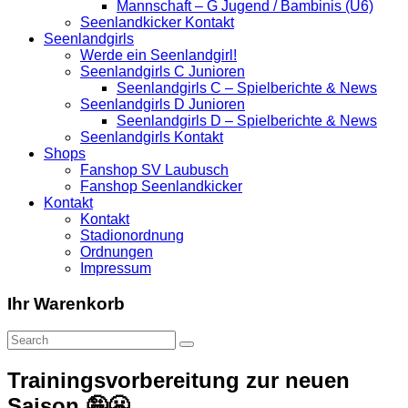
Mannschaft – G Jugend / Bambinis (U6)
Seenlandkicker Kontakt
Seenlandgirls
Werde ein Seenlandgirl!
Seenlandgirls C Junioren
Seenlandgirls C – Spielberichte & News
Seenlandgirls D Junioren
Seenlandgirls D – Spielberichte & News
Seenlandgirls Kontakt
Shops
Fanshop SV Laubusch
Fanshop Seenlandkicker
Kontakt
Kontakt
Stadionordnung
Ordnungen
Impressum
Ihr Warenkorb
Trainingsvorbereitung zur neuen
Saison 🤪😬