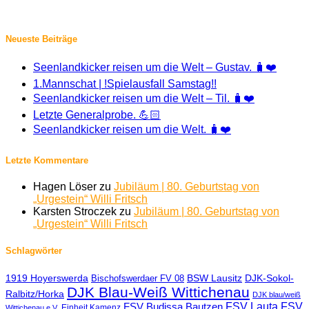
Neueste Beiträge
Seenlandkicker reisen um die Welt – Gustav. 🧳❤️
1.Mannschat | !Spielausfall Samstag!!
Seenlandkicker reisen um die Welt – Til. 🧳❤️
Letzte Generalprobe. 💪🏻
Seenlandkicker reisen um die Welt. 🧳❤️
Letzte Kommentare
Hagen Löser
zu
Jubiläum | 80. Geburtstag von
„Urgestein“ Willi Fritsch
Karsten Stroczek
zu
Jubiläum | 80. Geburtstag von
„Urgestein“ Willi Fritsch
Schlagwörter
1919 Hoyerswerda
BSW Lausitz
DJK-Sokol-
Bischofswerdaer FV 08
DJK Blau-Weiß Wittichenau
Ralbitz/Horka
DJK blau/weiß
FSV Lauta
FSV
FSV Budissa Bautzen
Einheit Kamenz
Wittichenau e.V.