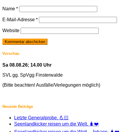
Name
*
E-Mail-Adresse
*
Website
Vorschau
Sa 08.08.26; 14.00 Uhr
SVL gg. SpVgg Finsterwalde
(Bitte beachten! Ausfälle/Verlegungen möglich)
Neueste Beiträge
Letzte Generalprobe. 💪🏻
Seenlandkicker reisen um die Welt. 🧳❤️
Seenlandkicker reisen um die Welt – Johann. 🧳❤️