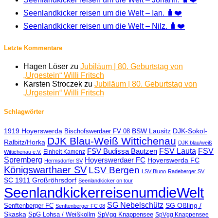
Seenlandkicker reisen um die Welt – Ian. 🧳❤️
Seenlandkicker reisen um die Welt – Nilz. 🧳❤️
Letzte Kommentare
Hagen Löser
zu
Jubiläum | 80. Geburtstag von
„Urgestein“ Willi Fritsch
Karsten Stroczek
zu
Jubiläum | 80. Geburtstag von
„Urgestein“ Willi Fritsch
Schlagwörter
1919 Hoyerswerda
BSW Lausitz
DJK-Sokol-
Bischofswerdaer FV 08
DJK Blau-Weiß Wittichenau
Ralbitz/Horka
DJK blau/weiß
FSV Lauta
FSV
FSV Budissa Bautzen
Einheit Kamenz
Wittichenau e.V.
Spremberg
Hoyerswerdaer FC
Hoyerswerda FC
Hermsdorfer SV
Königswarthaer SV
LSV Bergen
LSV Bluno
Radeberger SV
SC 1911 Großröhrsdorf
Seenlandkicker on tour
SeenlandkickerreisenumdieWelt
SG Nebelschütz
SG Oßling /
Senftenberger FC
Senftenberger FC 08
Skaska
SpG Lohsa / Weißkollm
SpVgg Knappensee
SpVgg Knappensee