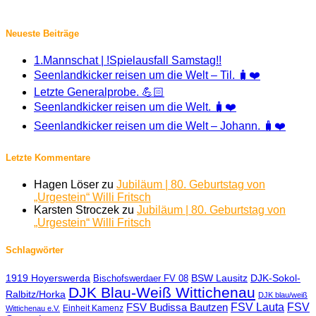
Neueste Beiträge
1.Mannschat | !Spielausfall Samstag!!
Seenlandkicker reisen um die Welt – Til. 🧳❤️
Letzte Generalprobe. 💪🏻
Seenlandkicker reisen um die Welt. 🧳❤️
Seenlandkicker reisen um die Welt – Johann. 🧳❤️
Letzte Kommentare
Hagen Löser
zu
Jubiläum | 80. Geburtstag von
„Urgestein“ Willi Fritsch
Karsten Stroczek
zu
Jubiläum | 80. Geburtstag von
„Urgestein“ Willi Fritsch
Schlagwörter
1919 Hoyerswerda
BSW Lausitz
DJK-Sokol-
Bischofswerdaer FV 08
DJK Blau-Weiß Wittichenau
Ralbitz/Horka
DJK blau/weiß
FSV Lauta
FSV
FSV Budissa Bautzen
Einheit Kamenz
Wittichenau e.V.