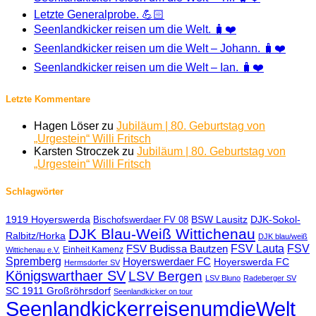
Letzte Generalprobe. 💪🏻
Seenlandkicker reisen um die Welt. 🧳❤️
Seenlandkicker reisen um die Welt – Johann. 🧳❤️
Seenlandkicker reisen um die Welt – Ian. 🧳❤️
Letzte Kommentare
Hagen Löser
zu
Jubiläum | 80. Geburtstag von
„Urgestein“ Willi Fritsch
Karsten Stroczek
zu
Jubiläum | 80. Geburtstag von
„Urgestein“ Willi Fritsch
Schlagwörter
1919 Hoyerswerda
BSW Lausitz
DJK-Sokol-
Bischofswerdaer FV 08
DJK Blau-Weiß Wittichenau
Ralbitz/Horka
DJK blau/weiß
FSV Lauta
FSV
FSV Budissa Bautzen
Einheit Kamenz
Wittichenau e.V.
Spremberg
Hoyerswerdaer FC
Hoyerswerda FC
Hermsdorfer SV
Königswarthaer SV
LSV Bergen
LSV Bluno
Radeberger SV
SC 1911 Großröhrsdorf
Seenlandkicker on tour
SeenlandkickerreisenumdieWelt