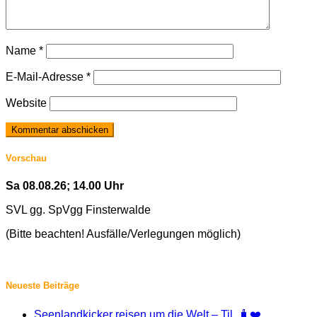
Name
*
E-Mail-Adresse
*
Website
Vorschau
Sa 08.08.26; 14.00 Uhr
SVL gg. SpVgg Finsterwalde
(Bitte beachten! Ausfälle/Verlegungen möglich)
Neueste Beiträge
Seenlandkicker reisen um die Welt – Til. 🧳❤️