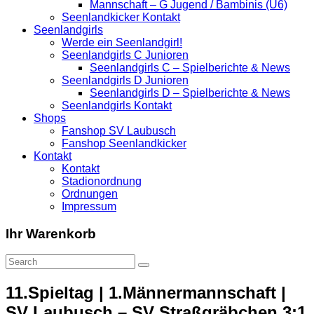
Mannschaft – G Jugend / Bambinis (U6)
Seenlandkicker Kontakt
Seenlandgirls
Werde ein Seenlandgirl!
Seenlandgirls C Junioren
Seenlandgirls C – Spielberichte & News
Seenlandgirls D Junioren
Seenlandgirls D – Spielberichte & News
Seenlandgirls Kontakt
Shops
Fanshop SV Laubusch
Fanshop Seenlandkicker
Kontakt
Kontakt
Stadionordnung
Ordnungen
Impressum
Ihr Warenkorb
11.Spieltag | 1.Männermannschaft |
SV Laubusch – SV Straßgräbchen 3:1