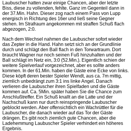
Laubuscher hatten zwar einige Chancen, aber der letzte
Biss, diese zu vollenden, fehlte. Ganz im Gegenteil dann in
der 37.Min. Hahn. Dieser zog nach einem Pass von Lupp
energisch in Richtung des 16er und ließ seine Gegner
stehen. Im Strafraum angekommen mit straffen Schuß flach
abgezogen, 2:0.
Nach dem Wechsel nahmen die Laubuscher sofort wieder
das Zepter in die Hand. Hahn setzt sich an der Grundlinie
durch und schlägt den Ball flach in den Torwartraum. Dort
braucht Wagner nur noch seinen Fuß hinzuhalten und der
Ball schlägt im Netz ein, 3:0 (52.Min.). Eigentlich schien der
weitere Spielverlauf vorgezeichnet, aber es sollte anders
kommen. In der 61.Min. haben die Gäste eine Ecke von links.
Diese köpft deren bester Spieler Wendt, aus ca. 7m mittig,
ziemlich unbedrängt zum 3:1 ins linke Angel. Danach
verlieren die Laubuscher ihren Spielfaden und die Gäste
kommen auf. Ca. 5Min. später haben Sie die Chance zum
Anschlußtreffer. Ein Schuß knallt an die Latte und der
Nachschuß kann nur durch reinspringende Laubuscher
geblockt werden. Aber offensichtlich ein Wachrüttler für die
Laubuscher, die danach wieder auf das Tor der Gäste
drängen. Es gibt noch ziemlich gute Chancen, aber die
Ladehemmung Laubuscher Spieler verhindert ein höheres
Ergebnis.