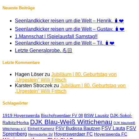
Neueste Beiträge
Seenlandkicker reisen um die Welt – Henrik. 🧳❤️
Seenlandkicker reisen um die Welt – Gustav. 🧳❤️
1.Mannschat | !Spielausfall Samstag!!
Seenlandkicker reisen um die Welt – Til. 🧳❤️
Letzte Generalprobe. 💪🏻
Letzte Kommentare
Hagen Löser
zu
Jubiläum | 80. Geburtstag von
„Urgestein“ Willi Fritsch
Karsten Stroczek
zu
Jubiläum | 80. Geburtstag von
„Urgestein“ Willi Fritsch
Schlagwörter
BSW Lausitz
DJK-Sokol-
1919 Hoyerswerda
Bischofswerdaer FV 08
DJK Blau-Weiß Wittichenau
Ralbitz/Horka
DJK blau/weiß
FSV Lauta
FSV
FSV Budissa Bautzen
Einheit Kamenz
Wittichenau e.V.
Spremberg
Hoyerswerdaer FC
Hoyerswerda FC
Hermsdorfer SV