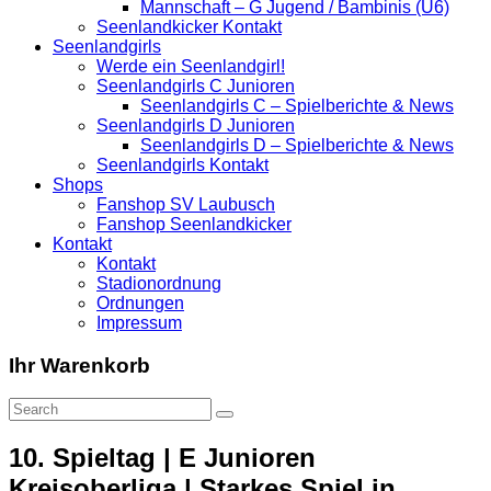
Mannschaft – G Jugend / Bambinis (U6)
Seenlandkicker Kontakt
Seenlandgirls
Werde ein Seenlandgirl!
Seenlandgirls C Junioren
Seenlandgirls C – Spielberichte & News
Seenlandgirls D Junioren
Seenlandgirls D – Spielberichte & News
Seenlandgirls Kontakt
Shops
Fanshop SV Laubusch
Fanshop Seenlandkicker
Kontakt
Kontakt
Stadionordnung
Ordnungen
Impressum
Ihr Warenkorb
10. Spieltag | E Junioren
Kreisoberliga | Starkes Spiel in