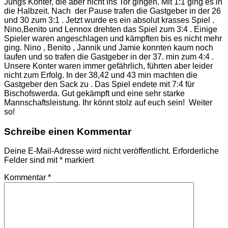
Jungs Konter, die aber nicht ins Tor gingen. Mit 1:1 ging es in
die Halbzeit. Nach der Pause trafen die Gastgeber in der 26
und 30 zum 3:1 . Jetzt wurde es ein absolut krasses Spiel .
Nino,Benito und Lennox drehten das Spiel zum 3:4 . Einige
Spieler waren angeschlagen und kämpften bis es nicht mehr
ging. Nino , Benito , Jannik und Jamie konnten kaum noch
laufen und so trafen die Gastgeber in der 37. min zum 4:4 .
Unsere Konter waren immer gefährlich, führten aber leider
nicht zum Erfolg. In der 38,42 und 43 min machten die
Gastgeber den Sack zu . Das Spiel endete mit 7:4 für
Bischofswerda. Gut gekämpft und eine sehr starke
Mannschaftsleistung. Ihr könnt stolz auf euch sein! Weiter
so!
Schreibe einen Kommentar
Deine E-Mail-Adresse wird nicht veröffentlicht.
Erforderliche
Felder sind mit
*
markiert
Kommentar
*