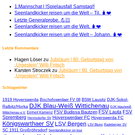
1.Mannschat | !Spielausfall Samstag!!
Seenlandkicker reisen um die Welt – Til. 🧳❤️
Letzte Generalprobe. 💪🏻
Seenlandkicker reisen um die Welt. 🧳❤️
Seenlandkicker reisen um die Welt – Johann. 🧳❤️
Letzte Kommentare
Hagen Löser
zu
Jubiläum | 80. Geburtstag von
„Urgestein“ Willi Fritsch
Karsten Stroczek
zu
Jubiläum | 80. Geburtstag von
„Urgestein“ Willi Fritsch
Schlagwörter
1919 Hoyerswerda
BSW Lausitz
DJK-Sokol-
Bischofswerdaer FV 08
DJK Blau-Weiß Wittichenau
Ralbitz/Horka
DJK blau/weiß
FSV Lauta
FSV
FSV Budissa Bautzen
Einheit Kamenz
Wittichenau e.V.
Spremberg
Hoyerswerdaer FC
Hoyerswerda FC
Hermsdorfer SV
Königswarthaer SV
LSV Bergen
LSV Bluno
Radeberger SV
SC 1911 Großröhrsdorf
Seenlandkicker on tour