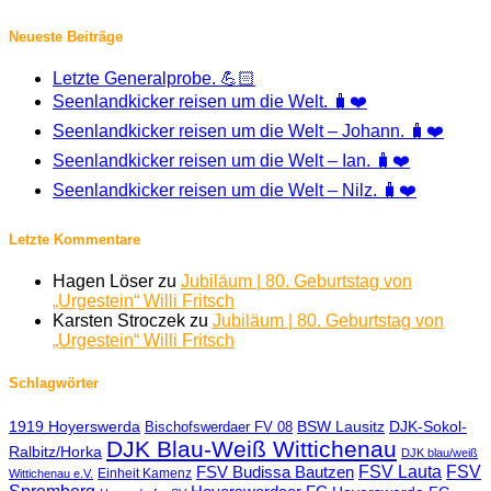
Neueste Beiträge
Letzte Generalprobe. 💪🏻
Seenlandkicker reisen um die Welt. 🧳❤️
Seenlandkicker reisen um die Welt – Johann. 🧳❤️
Seenlandkicker reisen um die Welt – Ian. 🧳❤️
Seenlandkicker reisen um die Welt – Nilz. 🧳❤️
Letzte Kommentare
Hagen Löser
zu
Jubiläum | 80. Geburtstag von
„Urgestein“ Willi Fritsch
Karsten Stroczek
zu
Jubiläum | 80. Geburtstag von
„Urgestein“ Willi Fritsch
Schlagwörter
1919 Hoyerswerda
BSW Lausitz
DJK-Sokol-
Bischofswerdaer FV 08
DJK Blau-Weiß Wittichenau
Ralbitz/Horka
DJK blau/weiß
FSV Lauta
FSV
FSV Budissa Bautzen
Einheit Kamenz
Wittichenau e.V.