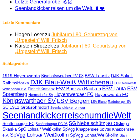
Letzte Generalprobe. 💪🏻
Seenlandkicker reisen um die Welt. 🧳❤️
Letzte Kommentare
Hagen Löser
zu
Jubiläum | 80. Geburtstag von
„Urgestein“ Willi Fritsch
Karsten Stroczek
zu
Jubiläum | 80. Geburtstag von
„Urgestein“ Willi Fritsch
Schlagwörter
1919 Hoyerswerda
BSW Lausitz
DJK-Sokol-
Bischofswerdaer FV 08
DJK Blau-Weiß Wittichenau
Ralbitz/Horka
DJK blau/weiß
FSV Lauta
FSV
FSV Budissa Bautzen
Einheit Kamenz
Wittichenau e.V.
Spremberg
Hoyerswerdaer FC
Hoyerswerda FC
Hermsdorfer SV
Königswarthaer SV
LSV Bergen
LSV Bluno
Radeberger SV
SC 1911 Großröhrsdorf
Seenlandkicker on tour
SeenlandkickerreisenumdieWelt
SG Nebelschütz
SG Oßling /
Senftenberger FC
Senftenberger FC 08
Skaska
SpG Lohsa / Weißkollm
SpVgg Knappensee
SpVgg Knappensee
SpVgg Lohsa/ Weißkollm
SpVgg Lohsa/Weißkollm
e.V.
Stahl