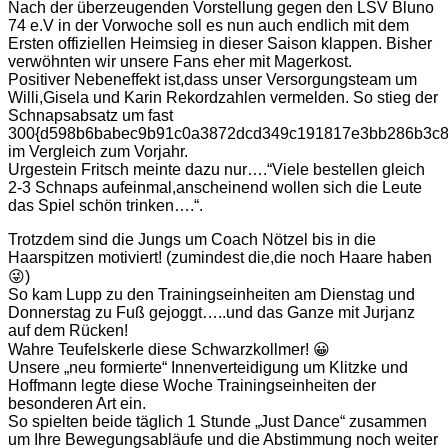
Nach der überzeugenden Vorstellung gegen den LSV Bluno
74 e.V in der Vorwoche soll es nun auch endlich mit dem
Ersten offiziellen Heimsieg in dieser Saison klappen. Bisher
verwöhnten wir unsere Fans eher mit Magerkost.
Positiver Nebeneffekt ist,dass unser Versorgungsteam um
Willi,Gisela und Karin Rekordzahlen vermelden. So stieg der
Schnapsabsatz um fast
300{d598b6babec9b91c0a3872dcd349c191817e3bb286b3c8
im Vergleich zum Vorjahr.
Urgestein Fritsch meinte dazu nur….“Viele bestellen gleich
2-3 Schnaps aufeinmal,anscheinend wollen sich die Leute
das Spiel schön trinken….“.
Trotzdem sind die Jungs um Coach Nötzel bis in die
Haarspitzen motiviert! (zumindest die,die noch Haare haben
😜)
So kam Lupp zu den Trainingseinheiten am Dienstag und
Donnerstag zu Fuß gejoggt…..und das Ganze mit Jurjanz
auf dem Rücken!
Wahre Teufelskerle diese Schwarzkollmer! 😀
Unsere „neu formierte“ Innenverteidigung um Klitzke und
Hoffmann legte diese Woche Trainingseinheiten der
besonderen Art ein.
So spielten beide täglich 1 Stunde „Just Dance“ zusammen
um Ihre Bewegungsabläufe und die Abstimmung noch weiter