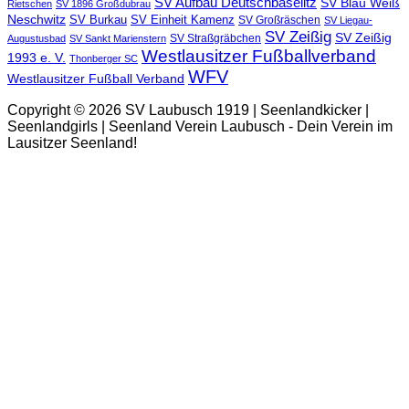
SV Aufbau Deutschbaselitz
SV Blau Weiß
Rietschen
SV 1896 Großdubrau
Neschwitz
SV Burkau
SV Einheit Kamenz
SV Großräschen
SV Liegau-
SV Zeißig
SV Zeißig
SV Straßgräbchen
Augustusbad
SV Sankt Marienstern
Westlausitzer Fußballverband
1993 e. V.
Thonberger SC
WFV
Westlausitzer Fußball Verband
Copyright © 2026 SV Laubusch 1919 | Seenlandkicker |
Seenlandgirls | Seenland Verein Laubusch - Dein Verein im
Lausitzer Seenland!