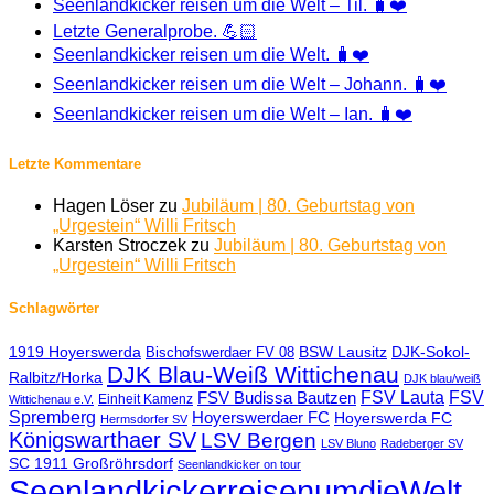
Seenlandkicker reisen um die Welt – Til. 🧳❤️
Letzte Generalprobe. 💪🏻
Seenlandkicker reisen um die Welt. 🧳❤️
Seenlandkicker reisen um die Welt – Johann. 🧳❤️
Seenlandkicker reisen um die Welt – Ian. 🧳❤️
Letzte Kommentare
Hagen Löser
zu
Jubiläum | 80. Geburtstag von
„Urgestein“ Willi Fritsch
Karsten Stroczek
zu
Jubiläum | 80. Geburtstag von
„Urgestein“ Willi Fritsch
Schlagwörter
1919 Hoyerswerda
BSW Lausitz
DJK-Sokol-
Bischofswerdaer FV 08
DJK Blau-Weiß Wittichenau
Ralbitz/Horka
DJK blau/weiß
FSV Lauta
FSV
FSV Budissa Bautzen
Einheit Kamenz
Wittichenau e.V.
Spremberg
Hoyerswerdaer FC
Hoyerswerda FC
Hermsdorfer SV
Königswarthaer SV
LSV Bergen
LSV Bluno
Radeberger SV
SC 1911 Großröhrsdorf
Seenlandkicker on tour
SeenlandkickerreisenumdieWelt