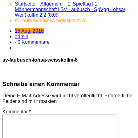
Startseite
Allgemein
1. Spieltag | 1.
Männermannschaft | SV Laubusch - SpVgg Lohsa/
Weißkollm 2:2 (0:0)
sv-laubusch-lohsa-weisskollm-8
15 Aug. 2016
admin
- 0 Kommentare
sv-laubusch-lohsa-weisskollm-8
Schreibe einen Kommentar
Deine E-Mail-Adresse wird nicht veröffentlicht.
Erforderliche
Felder sind mit
*
markiert
Kommentar
*