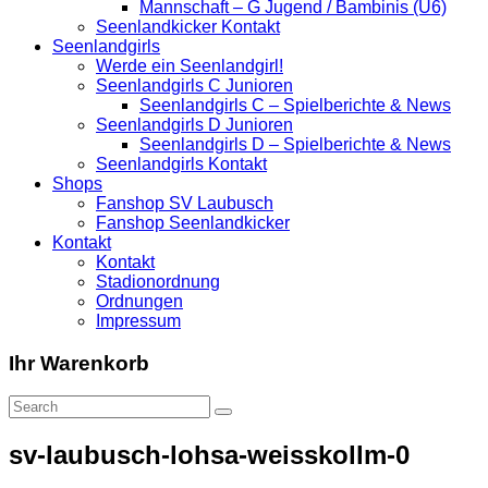
Mannschaft – G Jugend / Bambinis (U6)
Seenlandkicker Kontakt
Seenlandgirls
Werde ein Seenlandgirl!
Seenlandgirls C Junioren
Seenlandgirls C – Spielberichte & News
Seenlandgirls D Junioren
Seenlandgirls D – Spielberichte & News
Seenlandgirls Kontakt
Shops
Fanshop SV Laubusch
Fanshop Seenlandkicker
Kontakt
Kontakt
Stadionordnung
Ordnungen
Impressum
Ihr Warenkorb
sv-laubusch-lohsa-weisskollm-0