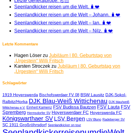
Letzte Generalprobe. 💪🏻
Seenlandkicker reisen um die Welt. 🧳❤️
Seenlandkicker reisen um die Welt – Johann. 🧳❤️
Seenlandkicker reisen um die Welt – Ian. 🧳❤️
Seenlandkicker reisen um die Welt – Nilz. 🧳❤️
Letzte Kommentare
Hagen Löser
zu
Jubiläum | 80. Geburtstag von
„Urgestein“ Willi Fritsch
Karsten Stroczek
zu
Jubiläum | 80. Geburtstag von
„Urgestein“ Willi Fritsch
Schlagwörter
1919 Hoyerswerda
BSW Lausitz
DJK-Sokol-
Bischofswerdaer FV 08
DJK Blau-Weiß Wittichenau
Ralbitz/Horka
DJK blau/weiß
FSV Lauta
FSV
FSV Budissa Bautzen
Einheit Kamenz
Wittichenau e.V.
Spremberg
Hoyerswerdaer FC
Hoyerswerda FC
Hermsdorfer SV
Königswarthaer SV
LSV Bergen
LSV Bluno
Radeberger SV
SC 1911 Großröhrsdorf
Seenlandkicker on tour
SeenlandkickerreisenumdieWelt