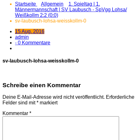
Startseite
Allgemein
1. Spieltag | 1.
Männermannschaft | SV Laubusch - SpVgg Lohsa/
Weißkollm 2:2 (0:0)
sv-laubusch-lohsa-weisskollm-0
15 Aug. 2016
admin
- 0 Kommentare
sv-laubusch-lohsa-weisskollm-0
Schreibe einen Kommentar
Deine E-Mail-Adresse wird nicht veröffentlicht.
Erforderliche
Felder sind mit
*
markiert
Kommentar
*