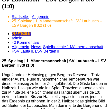
(1:0)
Startseite
Allgemein
25. Spieltag | 1. Männermannschaft | SV Laubusch –
LSV Bergen II 3:0 (1:0)
8 Mai 2016
admin
- 0 Kommentare
Allgemein
,
News
,
Spielberichte 1 Männermannschaft
FSV Lauta II
,
LSV Bergen II
25. Spieltag | 1. Männermannschaft | SV Laubusch – LSV
Bergen II 3:0 (1:0)
Ungefährdeter Heimsieg gegen Bergens Reserve…
Trotz
einiger Ausfälle und frühsommerlicher Temperaturen war
dieser Heinsieg zu keiner Zeit gefährdet. Die Gäste fanden in
Halbzeit 1 so gut wie nie ins Spiel. Trotzdem dauerte es bis
zur Minute 34, ehe Schitthelm das längst überflüssige 1:0
erzielen konnte. Bis zur Halbzeit verpasste man es jedoch
das Ergebnis zu erhöhen. In der 2. Halbzeit das gleiche Bild
auf Seiten der Laubuscher. Man dominierte die Bergener und