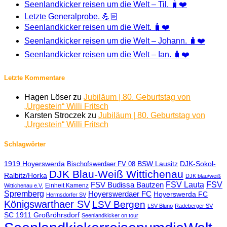
Seenlandkicker reisen um die Welt – Til. 🧳❤️
Letzte Generalprobe. 💪🏻
Seenlandkicker reisen um die Welt. 🧳❤️
Seenlandkicker reisen um die Welt – Johann. 🧳❤️
Seenlandkicker reisen um die Welt – Ian. 🧳❤️
Letzte Kommentare
Hagen Löser
zu
Jubiläum | 80. Geburtstag von
„Urgestein“ Willi Fritsch
Karsten Stroczek
zu
Jubiläum | 80. Geburtstag von
„Urgestein“ Willi Fritsch
Schlagwörter
1919 Hoyerswerda
BSW Lausitz
DJK-Sokol-
Bischofswerdaer FV 08
DJK Blau-Weiß Wittichenau
Ralbitz/Horka
DJK blau/weiß
FSV Lauta
FSV
FSV Budissa Bautzen
Einheit Kamenz
Wittichenau e.V.
Spremberg
Hoyerswerdaer FC
Hoyerswerda FC
Hermsdorfer SV
Königswarthaer SV
LSV Bergen
LSV Bluno
Radeberger SV
SC 1911 Großröhrsdorf
Seenlandkicker on tour