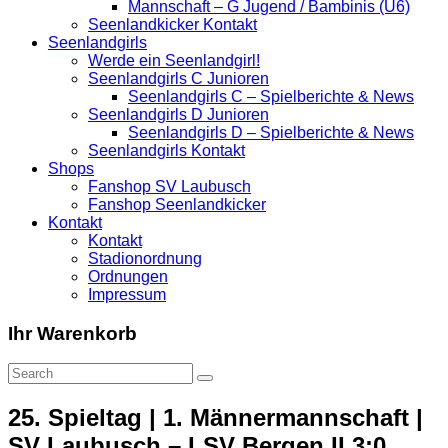
Mannschaft – G Jugend / Bambinis (U6)
Seenlandkicker Kontakt
Seenlandgirls
Werde ein Seenlandgirl!
Seenlandgirls C Junioren
Seenlandgirls C – Spielberichte & News
Seenlandgirls D Junioren
Seenlandgirls D – Spielberichte & News
Seenlandgirls Kontakt
Shops
Fanshop SV Laubusch
Fanshop Seenlandkicker
Kontakt
Kontakt
Stadionordnung
Ordnungen
Impressum
Ihr Warenkorb
25. Spieltag | 1. Männermannschaft |
SV Laubusch – LSV Bergen II 3:0