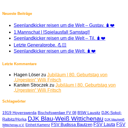
Neueste Beiträge
Seenlandkicker reisen um die Welt – Gustav. 🧳❤️
1.Mannschat | !Spielausfall Samstag!!
Seenlandkicker reisen um die Welt – Til. 🧳❤️
Letzte Generalprobe. 💪🏻
Seenlandkicker reisen um die Welt. 🧳❤️
Letzte Kommentare
Hagen Löser
zu
Jubiläum | 80. Geburtstag von
„Urgestein“ Willi Fritsch
Karsten Stroczek
zu
Jubiläum | 80. Geburtstag von
„Urgestein“ Willi Fritsch
Schlagwörter
1919 Hoyerswerda
BSW Lausitz
DJK-Sokol-
Bischofswerdaer FV 08
DJK Blau-Weiß Wittichenau
Ralbitz/Horka
DJK blau/weiß
FSV Lauta
FSV
FSV Budissa Bautzen
Einheit Kamenz
Wittichenau e.V.