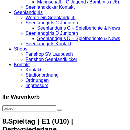
Mannschaft – G Jugend / Bambinis (U6)
Seenlandkicker Kontakt
Seenlandgirls
Werde ein Seenlandgirl!
Seenlandgirls C Junioren
Seenlandgirls C – Spielberichte & News
Seenlandgirls D Junioren
Seenlandgirls D – Spielberichte & News
Seenlandgirls Kontakt
Shops
Fanshop SV Laubusch
Fanshop Seenlandkicker
Kontakt
Kontakt
Stadionordnung
Ordnungen
Impressum
Ihr Warenkorb
8.Spieltag | E1 (U10) |
Derbyniederlage