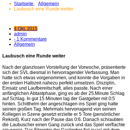
Startseite
Allgemein
Laubusch eine Runde weiter
4 Okt. 2015
admin
- 1 Kommentare
Allgemein
Laubusch eine Runde weiter
Nach der glanzlosen Vorstellung der Vorwoche, präsentierte
sich der SVL diesmal in hervorragender Verfassung. Man
hatte sich etwas vorgenommen, und konnte die Vorgaben in
der ersten Halbzeit nahezu perfekt umsetzen. Disziplin,
Einsatz und Laufbereitschaft, alles passte. Nach einer
anfänglichen Abtastphase, ging es ab der 25.Minute Schlag
auf Schlag. In gut 15 Minuten lag der Gastgeber mit 0:5
hinten. Schitthelm der angeschlagen ins Spiel ging hatte
seinen großen Tag. Mehrmals hervorragend von seinen
Kollegen in Szene gesetzt erzielte er 5 Tore (persönlicher
Rekord). Kurz nach der Pause das 0:6. Danach schraubten
die Laubuscher einen Gang zurück und das Spiel verflachte
ein wenig. Das Ehrentor der Gastgeber fiel quasi mit dem