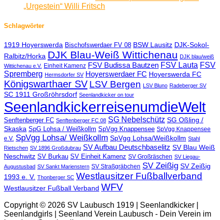
„Urgestein“ Willi Fritsch
Schlagwörter
1919 Hoyerswerda
BSW Lausitz
DJK-Sokol-
Bischofswerdaer FV 08
DJK Blau-Weiß Wittichenau
Ralbitz/Horka
DJK blau/weiß
FSV Lauta
FSV
FSV Budissa Bautzen
Einheit Kamenz
Wittichenau e.V.
Spremberg
Hoyerswerdaer FC
Hoyerswerda FC
Hermsdorfer SV
Königswarthaer SV
LSV Bergen
LSV Bluno
Radeberger SV
SC 1911 Großröhrsdorf
Seenlandkicker on tour
SeenlandkickerreisenumdieWelt
SG Nebelschütz
SG Oßling /
Senftenberger FC
Senftenberger FC 08
Skaska
SpG Lohsa / Weißkollm
SpVgg Knappensee
SpVgg Knappensee
SpVgg Lohsa/ Weißkollm
SpVgg Lohsa/Weißkollm
e.V.
Stahl
SV Aufbau Deutschbaselitz
SV Blau Weiß
Rietschen
SV 1896 Großdubrau
Neschwitz
SV Burkau
SV Einheit Kamenz
SV Großräschen
SV Liegau-
SV Zeißig
SV Zeißig
SV Straßgräbchen
Augustusbad
SV Sankt Marienstern
Westlausitzer Fußballverband
1993 e. V.
Thonberger SC
WFV
Westlausitzer Fußball Verband
Copyright © 2026 SV Laubusch 1919 | Seenlandkicker |
Seenlandgirls | Seenland Verein Laubusch - Dein Verein im