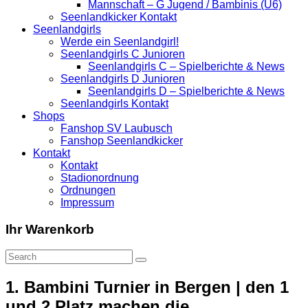
Mannschaft – G Jugend / Bambinis (U6)
Seenlandkicker Kontakt
Seenlandgirls
Werde ein Seenlandgirl!
Seenlandgirls C Junioren
Seenlandgirls C – Spielberichte & News
Seenlandgirls D Junioren
Seenlandgirls D – Spielberichte & News
Seenlandgirls Kontakt
Shops
Fanshop SV Laubusch
Fanshop Seenlandkicker
Kontakt
Kontakt
Stadionordnung
Ordnungen
Impressum
Ihr Warenkorb
1. Bambini Turnier in Bergen | den 1
und 2 Platz machen die