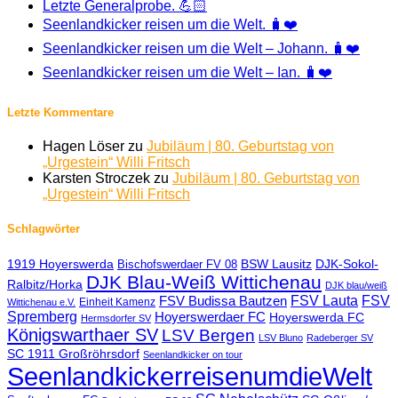
Letzte Generalprobe. 💪🏻
Seenlandkicker reisen um die Welt. 🧳❤️
Seenlandkicker reisen um die Welt – Johann. 🧳❤️
Seenlandkicker reisen um die Welt – Ian. 🧳❤️
Letzte Kommentare
Hagen Löser
zu
Jubiläum | 80. Geburtstag von
„Urgestein“ Willi Fritsch
Karsten Stroczek
zu
Jubiläum | 80. Geburtstag von
„Urgestein“ Willi Fritsch
Schlagwörter
1919 Hoyerswerda
BSW Lausitz
DJK-Sokol-
Bischofswerdaer FV 08
DJK Blau-Weiß Wittichenau
Ralbitz/Horka
DJK blau/weiß
FSV Lauta
FSV
FSV Budissa Bautzen
Einheit Kamenz
Wittichenau e.V.
Spremberg
Hoyerswerdaer FC
Hoyerswerda FC
Hermsdorfer SV
Königswarthaer SV
LSV Bergen
LSV Bluno
Radeberger SV
SC 1911 Großröhrsdorf
Seenlandkicker on tour
SeenlandkickerreisenumdieWelt