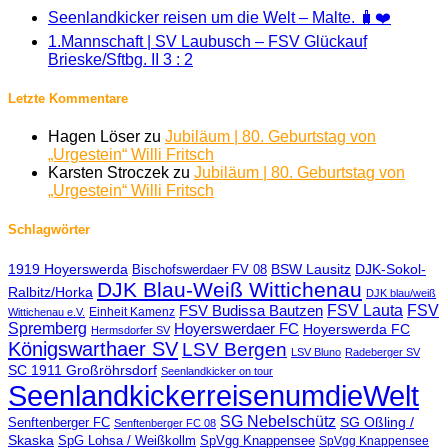
Seenlandkicker reisen um die Welt – Malte. 🧳❤️
1.Mannschaft | SV Laubusch – FSV Glückauf
Brieske/Sftbg. II 3 : 2
Letzte Kommentare
Hagen Löser
zu
Jubiläum | 80. Geburtstag von
„Urgestein“ Willi Fritsch
Karsten Stroczek
zu
Jubiläum | 80. Geburtstag von
„Urgestein“ Willi Fritsch
Schlagwörter
1919 Hoyerswerda
BSW Lausitz
DJK-Sokol-
Bischofswerdaer FV 08
DJK Blau-Weiß Wittichenau
Ralbitz/Horka
DJK blau/weiß
FSV Lauta
FSV
FSV Budissa Bautzen
Einheit Kamenz
Wittichenau e.V.
Spremberg
Hoyerswerdaer FC
Hoyerswerda FC
Hermsdorfer SV
Königswarthaer SV
LSV Bergen
LSV Bluno
Radeberger SV
SC 1911 Großröhrsdorf
Seenlandkicker on tour
SeenlandkickerreisenumdieWelt
SG Nebelschütz
SG Oßling /
Senftenberger FC
Senftenberger FC 08
Skaska
SpG Lohsa / Weißkollm
SpVgg Knappensee
SpVgg Knappensee