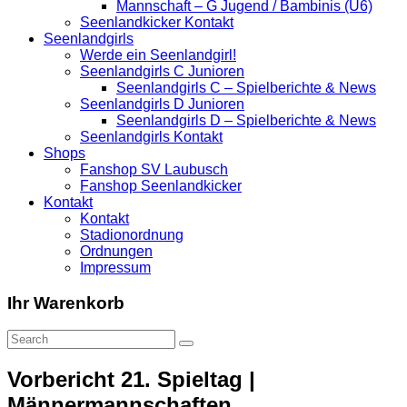
Mannschaft – G Jugend / Bambinis (U6)
Seenlandkicker Kontakt
Seenlandgirls
Werde ein Seenlandgirl!
Seenlandgirls C Junioren
Seenlandgirls C – Spielberichte & News
Seenlandgirls D Junioren
Seenlandgirls D – Spielberichte & News
Seenlandgirls Kontakt
Shops
Fanshop SV Laubusch
Fanshop Seenlandkicker
Kontakt
Kontakt
Stadionordnung
Ordnungen
Impressum
Ihr Warenkorb
Vorbericht 21. Spieltag |
Männermannschaften