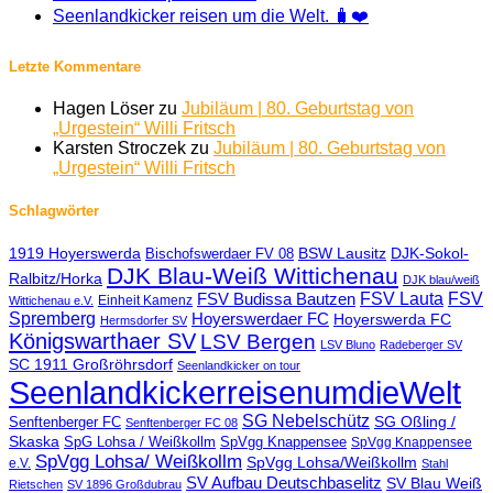
Seenlandkicker reisen um die Welt. 🧳❤️
Letzte Kommentare
Hagen Löser
zu
Jubiläum | 80. Geburtstag von
„Urgestein“ Willi Fritsch
Karsten Stroczek
zu
Jubiläum | 80. Geburtstag von
„Urgestein“ Willi Fritsch
Schlagwörter
1919 Hoyerswerda
BSW Lausitz
DJK-Sokol-
Bischofswerdaer FV 08
DJK Blau-Weiß Wittichenau
Ralbitz/Horka
DJK blau/weiß
FSV Lauta
FSV
FSV Budissa Bautzen
Einheit Kamenz
Wittichenau e.V.
Spremberg
Hoyerswerdaer FC
Hoyerswerda FC
Hermsdorfer SV
Königswarthaer SV
LSV Bergen
LSV Bluno
Radeberger SV
SC 1911 Großröhrsdorf
Seenlandkicker on tour
SeenlandkickerreisenumdieWelt
SG Nebelschütz
SG Oßling /
Senftenberger FC
Senftenberger FC 08
Skaska
SpG Lohsa / Weißkollm
SpVgg Knappensee
SpVgg Knappensee
SpVgg Lohsa/ Weißkollm
SpVgg Lohsa/Weißkollm
e.V.
Stahl
SV Aufbau Deutschbaselitz
SV Blau Weiß
Rietschen
SV 1896 Großdubrau