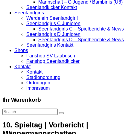
Mannschaft – G Jugend / Bambinis (U6)
Seenlandkicker Kontakt
Seenlandgirls
Werde ein Seenlandgirl!
Seenlandgirls C Junioren
Seenlandgirls C – Spielberichte & News
Seenlandgirls D Junioren
Seenlandgirls D – Spielberichte & News
Seenlandgirls Kontakt
Shops
Fanshop SV Laubusch
Fanshop Seenlandkicker
Kontakt
Kontakt
Stadionordnung
Ordnungen
Impressum
Ihr Warenkorb
10. Spieltag | Vorbericht |
Männermannschaften