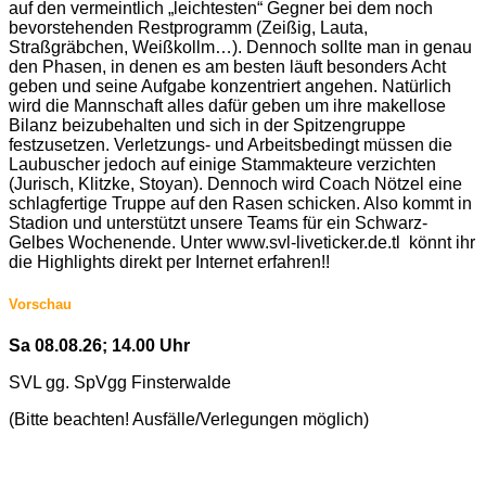
auf den vermeintlich „leichtesten“ Gegner bei dem noch
bevorstehenden Restprogramm (Zeißig, Lauta,
Straßgräbchen, Weißkollm…). Dennoch sollte man in genau
den Phasen, in denen es am besten läuft besonders Acht
geben und seine Aufgabe konzentriert angehen. Natürlich
wird die Mannschaft alles dafür geben um ihre makellose
Bilanz beizubehalten und sich in der Spitzengruppe
festzusetzen. Verletzungs- und Arbeitsbedingt müssen die
Laubuscher jedoch auf einige Stammakteure verzichten
(Jurisch, Klitzke, Stoyan). Dennoch wird Coach Nötzel eine
schlagfertige Truppe auf den Rasen schicken. Also kommt in
Stadion und unterstützt unsere Teams für ein Schwarz-
Gelbes Wochenende. Unter www.svl-liveticker.de.tl könnt ihr
die Highlights direkt per Internet erfahren!!
Vorschau
Sa 08.08.26; 14.00 Uhr
SVL gg. SpVgg Finsterwalde
(Bitte beachten! Ausfälle/Verlegungen möglich)