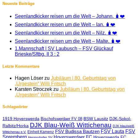
Neueste Beiträge
Seenlandkicker reisen um die Welt – Johann. 🧳❤️
Seenlandkicker reisen um die Welt – Ian. 🧳❤️
Seenlandkicker reisen um die Welt – Nilz. 🧳❤️
Seenlandkicker reisen um die Welt – Malte. 🧳❤️
1.Mannschaft | SV Laubusch – FSV Glückauf
Brieske/Sftbg. II 3 : 2
Letzte Kommentare
Hagen Löser
zu
Jubiläum | 80. Geburtstag von
„Urgestein“ Willi Fritsch
Karsten Stroczek
zu
Jubiläum | 80. Geburtstag von
„Urgestein“ Willi Fritsch
Schlagwörter
1919 Hoyerswerda
BSW Lausitz
DJK-Sokol-
Bischofswerdaer FV 08
DJK Blau-Weiß Wittichenau
Ralbitz/Horka
DJK blau/weiß
FSV Lauta
FSV
FSV Budissa Bautzen
Einheit Kamenz
Wittichenau e.V.
Spremberg
Hoyerswerdaer FC
Hoyerswerda FC
Hermsdorfer SV