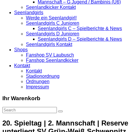
Mannschaft – G Jugend / Bambinis (U6)
Seenlandkicker Kontakt
Seenlandgirls
Werde ein Seenlandgirl!
Seenlandgirls C Junioren
Seenlandgirls C – Spielberichte & News
Seenlandgirls D Junioren
Seenlandgirls D – Spielberichte & News
Seenlandgirls Kontakt
Shops
Fanshop SV Laubusch
Fanshop Seenlandkicker
Kontakt
Kontakt
Stadionordnung
Ordnungen
Impressum
Ihr Warenkorb
20. Spieltag | 2. Mannschaft | Reserve
unterliegt SV Grün-Weiß Schwepnitz