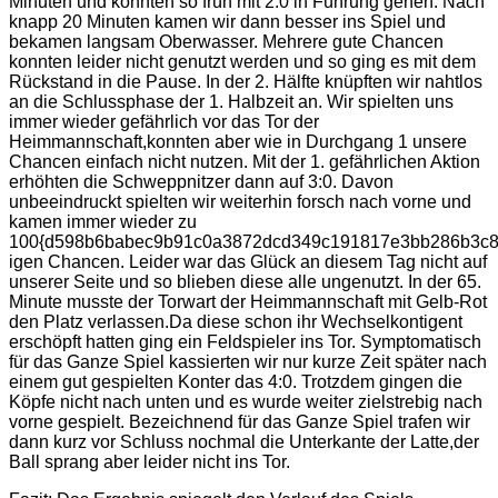
Minuten und konnten so früh mit 2:0 in Führung gehen. Nach
knapp 20 Minuten kamen wir dann besser ins Spiel und
bekamen langsam Oberwasser. Mehrere gute Chancen
konnten leider nicht genutzt werden und so ging es mit dem
Rückstand in die Pause. In der 2. Hälfte knüpften wir nahtlos
an die Schlussphase der 1. Halbzeit an. Wir spielten uns
immer wieder gefährlich vor das Tor der
Heimmannschaft,konnten aber wie in Durchgang 1 unsere
Chancen einfach nicht nutzen. Mit der 1. gefährlichen Aktion
erhöhten die Schweppnitzer dann auf 3:0. Davon
unbeeindruckt spielten wir weiterhin forsch nach vorne und
kamen immer wieder zu
100{d598b6babec9b91c0a3872dcd349c191817e3bb286b3c8
igen Chancen. Leider war das Glück an diesem Tag nicht auf
unserer Seite und so blieben diese alle ungenutzt. In der 65.
Minute musste der Torwart der Heimmannschaft mit Gelb-Rot
den Platz verlassen.Da diese schon ihr Wechselkontigent
erschöpft hatten ging ein Feldspieler ins Tor. Symptomatisch
für das Ganze Spiel kassierten wir nur kurze Zeit später nach
einem gut gespielten Konter das 4:0. Trotzdem gingen die
Köpfe nicht nach unten und es wurde weiter zielstrebig nach
vorne gespielt. Bezeichnend für das Ganze Spiel trafen wir
dann kurz vor Schluss nochmal die Unterkante der Latte,der
Ball sprang aber leider nicht ins Tor.