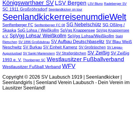
Königswarthaer SV
LSV Bergen
LSV Bluno
Radeberger SV
SC 1911 Großröhrsdorf
Seenlandkicker on tour
SeenlandkickerreisenumdieWelt
SG Nebelschütz
SG Oßling /
Senftenberger FC
Senftenberger FC 08
Skaska
SpG Lohsa / Weißkollm
SpVgg Knappensee
SpVgg Knappensee
SpVgg Lohsa/ Weißkollm
SpVgg Lohsa/Weißkollm
e.V.
Stahl
SV Aufbau Deutschbaselitz
SV Blau Weiß
Rietschen
SV 1896 Großdubrau
Neschwitz
SV Burkau
SV Einheit Kamenz
SV Großräschen
SV Liegau-
SV Zeißig
SV Zeißig
SV Straßgräbchen
Augustusbad
SV Sankt Marienstern
Westlausitzer Fußballverband
1993 e. V.
Thonberger SC
WFV
Westlausitzer Fußball Verband
Copyright © 2026 SV Laubusch 1919 | Seenlandkicker |
Seenlandgirls | Seenland Verein Laubusch - Dein Verein im
Lausitzer Seenland!