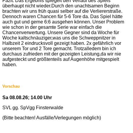
Fazit: Das Ergebnis spiegelt den Verlauf des Spiels
überhaupt nicht wieder.Durch den unachtsamen Beginn
brachten wir uns früh quasi selber auf die Verliererstraße.
Dennoch waren Chancen für 5-6 Tore da. Das Spiel hätte
auch gut und gerne 6:6 ausgehen können. Unser Problem
wie schon in der gesamte Serie war einfach die
Chancenverwertung. Unsere Gegner sind da Woche für
Woche kaltschnäuziger,was uns die Schweppnitzer in
Halbzeit 2 eindrucksvoll gezeigt haben. 2x gefährlich vor
unserem Tor und 2 Tore gemacht. Trotzalledem bin ich
durchaus zufrieden mit der gezeigten Leistung,da wir nie
aufgesteckt und größtenteils auf Augenhöhe mitgespielt
haben.
Vorschau
Sa 08.08.26; 14.00 Uhr
SVL gg. SpVgg Finsterwalde
(Bitte beachten! Ausfälle/Verlegungen möglich)