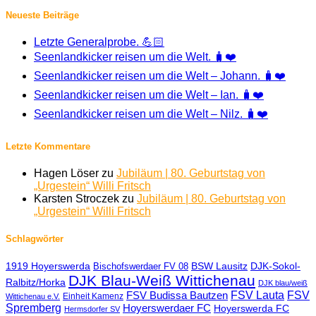
Neueste Beiträge
Letzte Generalprobe. 💪🏻
Seenlandkicker reisen um die Welt. 🧳❤️
Seenlandkicker reisen um die Welt – Johann. 🧳❤️
Seenlandkicker reisen um die Welt – Ian. 🧳❤️
Seenlandkicker reisen um die Welt – Nilz. 🧳❤️
Letzte Kommentare
Hagen Löser
zu
Jubiläum | 80. Geburtstag von
„Urgestein“ Willi Fritsch
Karsten Stroczek
zu
Jubiläum | 80. Geburtstag von
„Urgestein“ Willi Fritsch
Schlagwörter
1919 Hoyerswerda
BSW Lausitz
DJK-Sokol-
Bischofswerdaer FV 08
DJK Blau-Weiß Wittichenau
Ralbitz/Horka
DJK blau/weiß
FSV Lauta
FSV
FSV Budissa Bautzen
Einheit Kamenz
Wittichenau e.V.
Spremberg
Hoyerswerdaer FC
Hoyerswerda FC
Hermsdorfer SV